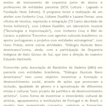
ensino de instrumento de orquestra junto de alunos e
professores de entidades parceiras (SESC Cultura – Lageado e
Fundação Ueze Zahran). O programa inclui a realização de um
atelier com Norberto Cruz, Lidiane Duailibi e Lauane Ferraz; uma
oficina de técnica, expressão e integração ("O Canto abordado de
forma holística"), com Lidiane Duailibi; um laboratório musical
("Tecnologias e Improvisação"), com Norberto Cruz e Bibi do
Cavaco; a palestra "Encontro com agentes culturais brasileiros: os
apoios portugueses a projetos com entidades estrangeiras", com
Nuno Pratas, entre outras atividades. "Diálogos Musicais Ibero
Americanos"conta, ainda, com a participação da Orquestra
Indígena de Mato Grosso do Sul, que tem a direção do maestro
Eduardo Martinelli.
Promovido pela Associação de Bandolins da Madeira (ABM) em
parceria com entidades brasileiras, “Diálogos Musicais Ibero
Americanos” tem como objetivo incentivar a formação e
desenvolvimento social, através de ações que promovam a
inclusão, igualdade de género e a aproximação de diferentes
etnias e culturas "num projeto de partilha e de desenvolvimento
artístico". Como forma de incentivar o intercâmbio cultural de
artistas, agrupamentos e instituições de Portugal e do Brasil, o
projeto tem apresentado concertos, palestras e formações