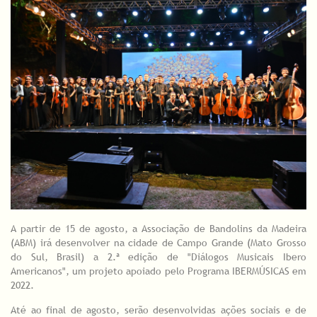
A partir de 15 de agosto, a Associação de Bandolins da Madeira
(ABM) irá desenvolver na cidade de Campo Grande (Mato Grosso
do Sul, Brasil) a 2.ª edição de "Diálogos Musicais Ibero
Americanos", um projeto apoiado pelo Programa IBERMÚSICAS em
2022.
Até ao final de agosto, serão desenvolvidas ações sociais e de