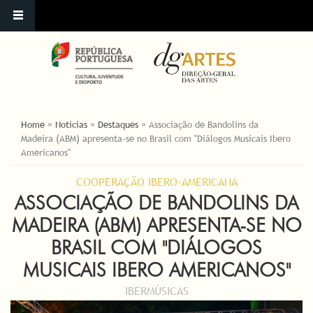
ESTÁ AQUI
Home
»
Notícias
»
Destaques
»
Associação de Bandolins da
Madeira (ABM) apresenta-se no Brasil com "Diálogos Musicais Ibero
Americanos"
COOPERAÇÃO IBERO-AMERICANA
ASSOCIAÇÃO DE BANDOLINS DA
MADEIRA (ABM) APRESENTA-SE NO
BRASIL COM "DIÁLOGOS
MUSICAIS IBERO AMERICANOS"
IBERMÚSICAS