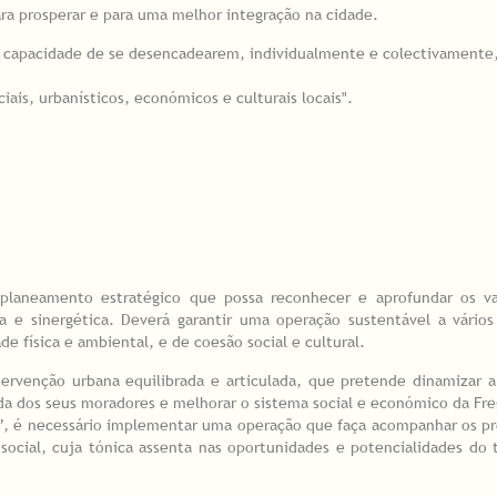
ara prosperar e para uma melhor integração na cidade.
a capacidade de se desencadearem, individualmente e colectivamente
ais, urbanísticos, económicos e culturais locais".
 planeamento estratégico que possa reconhecer e aprofundar os va
a e sinergética. Deverá garantir uma operação sustentável a vários
e física e ambiental, e de coesão social e cultural.
ervenção urbana equilibrada e articulada, que pretende dinamizar 
da dos seus moradores e melhorar o sistema social e económico da Freg
s”, é necessário implementar uma operação que faça acompanhar os p
social, cuja tónica assenta nas oportunidades e potencialidades do t