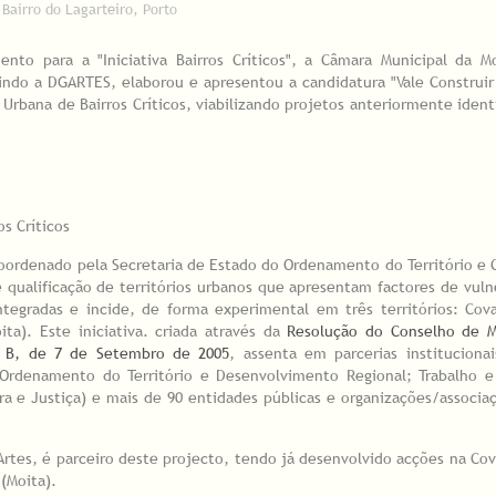
Bairro do Lagarteiro, Porto
nto para a "Iniciativa Bairros Críticos", a Câmara Municipal da M
ndo a DGARTES, elaborou e apresentou a candidatura "Vale Construir
Urbana de Bairros Críticos, viabilizando projetos anteriormente ident
os Críticos
ordenado pela Secretaria de Estado do Ordenamento do Território e 
ualificação de territórios urbanos que apresentam factores de vuln
 integradas e incide, de forma experimental em três territórios: Co
ita). Este iniciativa. criada através da
Resolução do Conselho de Mi
– B, de 7 de Setembro de 2005
, assenta em parcerias institucionai
 Ordenamento do Território e Desenvolvimento Regional; Trabalho e
ra e Justiça) e mais de 90 entidades públicas e organizações/associaç
 Artes, é parceiro deste projecto, tendo já desenvolvido acções na Co
 (Moita).