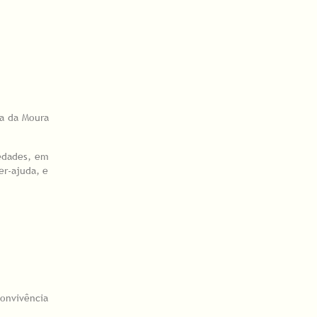
va da Moura
iedades, em
er-ajuda, e
onvivência