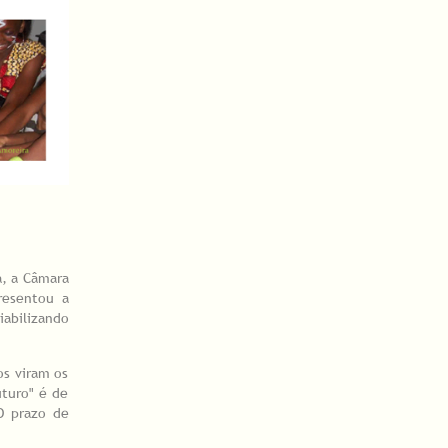
a, a Câmara
resentou a
iabilizando
os viram os
uturo" é de
O prazo de