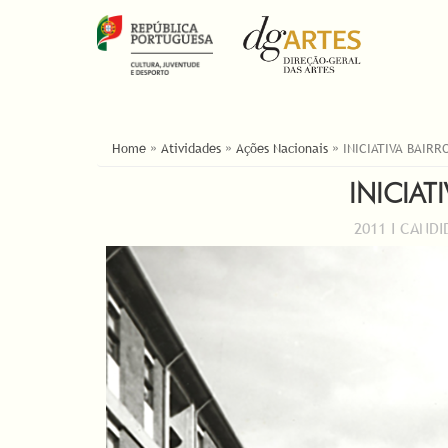
YOU ARE HERE
Home
»
Atividades
»
Ações Nacionais
»
INICIATIVA BAIRR
INICIAT
2011 I CAND