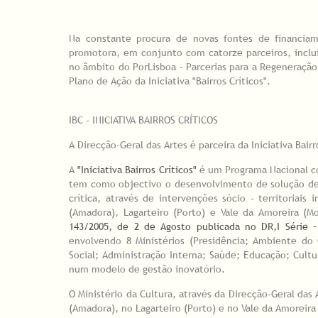
Na constante procura de novas fontes de financiame
promotora, em conjunto com catorze parceiros, inclui
no âmbito do PorLisboa - Parcerias para a Regeneração 
Plano de Ação da Iniciativa "Bairros Críticos".
IBC - INICIATIVA BAIRROS CRÍTICOS
A Direcção-Geral das Artes é parceira da Iniciativa Bairr
A
"Iniciativa Bairros Críticos"
é um Programa Nacional co
tem como objectivo o desenvolvimento de solução de q
crítica, através de intervenções sócio - territoriais
(Amadora), Lagarteiro (Porto) e Vale da Amoreira (Mo
143/2005, de 2 de Agosto publicada no DR,I Série 
envolvendo 8 Ministérios (Presidência; Ambiente do
Social; Administração Interna; Saúde; Educação; Cultu
num modelo de gestão inovatório.
O Ministério da Cultura, através da Direcção-Geral das
(Amadora), no Lagarteiro (Porto) e no Vale da Amoreira