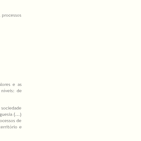
, processos
lores e as
 níveis: de
a sociedade
uesia (...)
rocessos de
erritório e