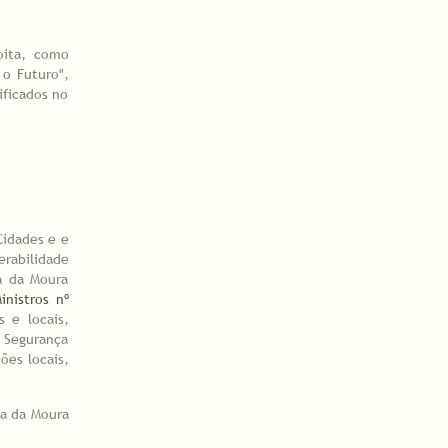
oita, como
 o Futuro",
ificados no
Cidades e e
erabilidade
va da Moura
nistros nº
s e locais,
 Segurança
ões locais,
va da Moura