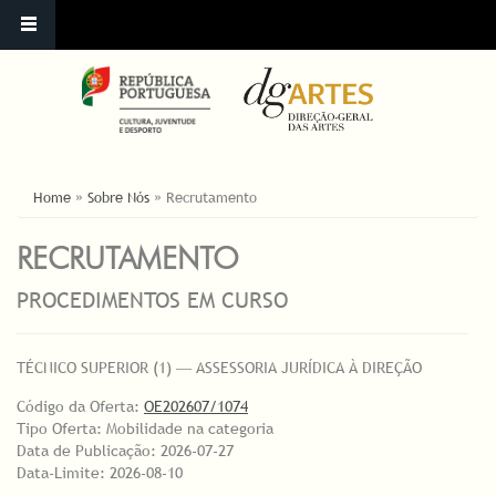
YOU ARE HERE
Home
»
Sobre Nós
»
Recrutamento
RECRUTAMENTO
PROCEDIMENTOS EM CURSO
TÉCNICO SUPERIOR (1) ― ASSESSORIA JURÍDICA À DIREÇÃO
Código da Oferta:
OE202607/1074
Tipo Oferta: Mobilidade na categoria
Data de Publicação: 2026-07-27
Data-Limite: 2026-08-10