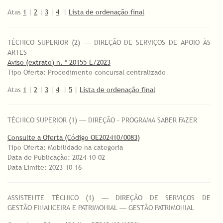
Atas
1
|
2
|
3
|
4
|
Lista de ordenação final
TÉCNICO SUPERIOR (2) ― DIREÇÃO DE SERVIÇOS DE APOIO ÀS
ARTES
Aviso (extrato) n. º 20155-E/2023
Tipo Oferta: Procedimento concursal centralizado
Atas
1
|
2
|
3
|
4
|
5
|
Lista de ordenação final
TÉCNICO SUPERIOR (1) ― DIREÇÃO – PROGRAMA SABER FAZER
Consulte a Oferta (Código OE202410/0083)
Tipo Oferta: Mobilidade na categoria
Data de Publicação: 2024-10-02
Data Limite: 2023-10-16
ASSISTENTE TÉCNICO (1) ― DIREÇÃO DE SERVIÇOS DE
GESTÃO FINANCEIRA E PATRIMONIAL ― GESTÃO PATRIMONIAL