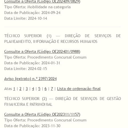
Consulte a Oferta (Código OE202409/0829)
Tipo Oferta: Mobilidade na categoria
Data de Publicação: 2024-09-24
Data Limite: 2024-10-14
TÉCNICO SUPERIOR (1) ― DIREÇÃO DE SERVIÇOS DE
PLANEAMENTO, INFORMAÇÃO E RECURSOS HUMANOS
Consulte a Oferta (Código OE202401/0988)
Tipo Oferta: Procedimento Concursal Comum
Data de Publicação: 2024-01-31
Data Limite: 2024-02-15
Aviso (extrato) n.º 2397/2024
Atas
1
|
2
|
3
|
4
|
5
|
6
|
7
|
Lista de ordenação final
TÉCNICO SUPERIOR (2) ― DIREÇÃO DE SERVIÇOS DE GESTÃO
FINANCEIRA E PATRIMONIAL
Consulte a Oferta (Código OE202311/1157)
Tipo Oferta: Procedimento Concursal Comum
Data de Publicação: 2023-11-30