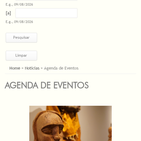
E.g., 09/08/2026
Datas
Date
E.g., 09/08/2026
ESTÁ AQUI
Home
»
Notícias
»
Agenda de Eventos
AGENDA DE EVENTOS
PÁGINAS