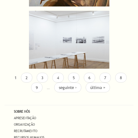
1
2
3
4
5
6
7
8
9
…
seguinte ›
última »
SOBRE NÓS
APRESENTAÇÃO
ORGANIZAÇÃO
RECRUTAMENTO
RECURSOS HUMANOS