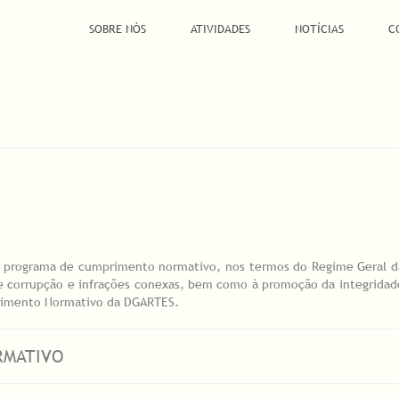
SOBRE NÓS
ATIVIDADES
NOTÍCIAS
C
programa de cumprimento normativo, nos termos do Regime Geral da
de corrupção e infrações conexas, bem como à promoção da integridade
primento Normativo da DGARTES.
RMATIVO