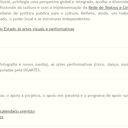
tural, privilegia uma perspetiva global e integrada, acolhe a diversi
ofissionais da cultura e com a implementação da
Rede de Teatros e Ci
silares de política pública para a cultura. Reflete, ainda, um tra
tado, o poder local e as estruturas independentes.
o Estado às artes visuais e performativas
n, fotografia e novos media), as artes performativas (circo, dança, m
 apoiadas pela DGARTES.
as: o apoio a projetos, o apoio em parceria e o programa de apoio s
calendário previsto
es