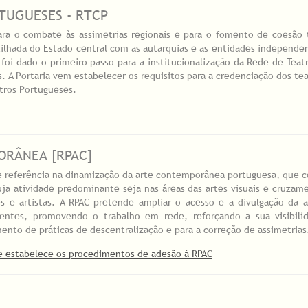
TUGUESES - RTCP
a o combate às assimetrias regionais e para o fomento de coesão ter
tilhada do Estado central com as autarquias e as entidades independe
 foi dado o primeiro passo para a institucionalização da Rede de Te
ios. A Portaria vem estabelecer os requisitos para a credenciação dos t
atros Portugueses.
ORÂNEA [RPAC]
 referência na dinamização da arte contemporânea portuguesa, que co
ja atividade predominante seja nas áreas das artes visuais e cruzame
es e artistas. A RPAC pretende ampliar o acesso e a divulgação da 
gentes, promovendo o trabalho em rede, reforçando a sua visibil
ento de práticas de descentralização e para a correção de assimetrias
ue estabelece os procedimentos de adesão à RPAC