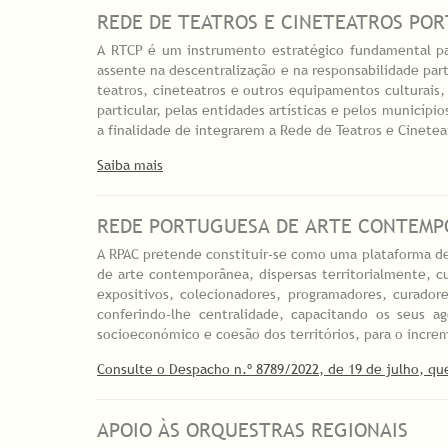
REDE DE TEATROS E CINETEATROS POR
A RTCP é um instrumento estratégico fundamental par
assente na descentralização e na responsabilidade par
teatros, cineteatros e outros equipamentos culturais,
particular, pelas entidades artísticas e pelos municíp
a finalidade de integrarem a Rede de Teatros e Cinete
Saiba mais
REDE PORTUGUESA DE ARTE CONTEMP
A RPAC pretende constituir-se como uma plataforma de
de arte contemporânea, dispersas territorialmente, cu
expositivos, colecionadores, programadores, curador
conferindo-lhe centralidade, capacitando os seus a
socioeconómico e coesão dos territórios, para o increm
Consulte o Despacho n.º 8789/2022, de 19 de julho, q
APOIO ÀS ORQUESTRAS REGIONAIS