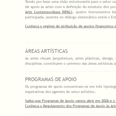
Tendo por base uma visão estruturante para o setor cul
de apoio às artes com a definição do estatuto dos pr
Arte Contemporânea (RPAC)
, quatro instrumentos ba
participada, assente no diálogo sistemático entre o Es
Conheça o regime de atribuição de apoios financeiros d
ÁREAS ARTÍSTICAS
As artes visuais (arquitetura, artes plásticas, desig
disciplinar, constituem o universo das áreas artísticas
PROGRAMAS DE APOIO
Os programas de apoio concentram-se em três tipologi
expetativas dos agentes do setor artístico.
Saiba que Programas de Apoio vamos abrir em 2026 e o 
Conheça o Regulamento dos Programas de Apoio às Art