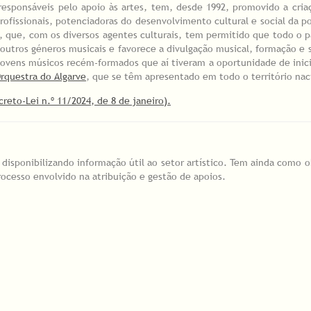
responsáveis pelo apoio às artes, tem, desde 1992, promovido a cri
rofissionais, potenciadoras do desenvolvimento cultural e social da 
s, que, com os diversos agentes culturais, tem permitido que todo o p
 outros géneros musicais e favorece a divulgação musical, formação 
ovens músicos recém-formados que aí tiveram a oportunidade de inicia
rquestra do Algarve
, que se têm apresentado em todo o território naci
reto-Lei n.º 11/2024, de 8 de janeiro).
, disponibilizando informação útil ao setor artístico. Tem ainda como 
rocesso envolvido na atribuição e gestão de apoios.