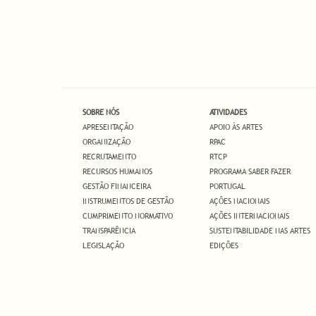
SOBRE NÓS
ATIVIDADES
APRESENTAÇÃO
APOIO ÀS ARTES
ORGANIZAÇÃO
RPAC
RECRUTAMENTO
RTCP
RECURSOS HUMANOS
PROGRAMA SABER FAZER
GESTÃO FINANCEIRA
PORTUGAL
INSTRUMENTOS DE GESTÃO
AÇÕES NACIONAIS
CUMPRIMENTO NORMATIVO
AÇÕES INTERNACIONAIS
TRANSPARÊNCIA
SUSTENTABILIDADE NAS ARTES
LEGISLAÇÃO
EDIÇÕES