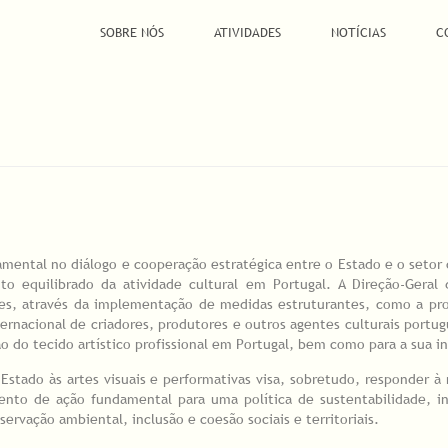
SOBRE NÓS
ATIVIDADES
NOTÍCIAS
C
mental no diálogo e cooperação estratégica entre o Estado e o setor c
o equilibrado da atividade cultural em Portugal. A Direção-Geral
tes, através da implementação de medidas estruturantes, como a pro
nternacional de criadores, produtores e outros agentes culturais portu
o do tecido artístico profissional em Portugal, bem como para a sua i
 Estado às artes visuais e performativas visa, sobretudo, responder 
ento de ação fundamental para uma política de sustentabilidade, inv
ervação ambiental, inclusão e coesão sociais e territoriais.