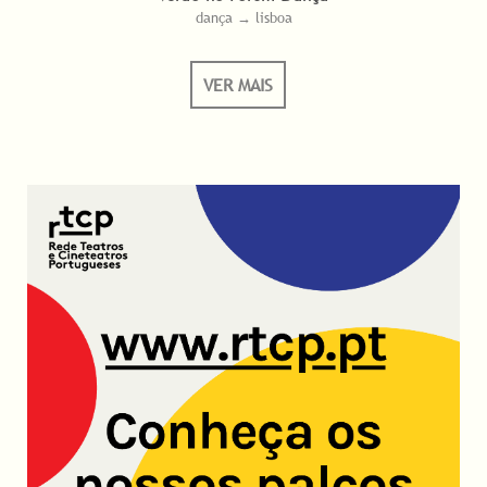
dança → lisboa
VER MAIS