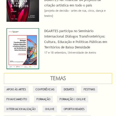
criação artística em todo o país
[projeto de decisão - artes de rua, circo, dança e
teatro]
DGARTES participa no Seminário
Internacional Diálogos Transfronteiriços:
Cultura, Educação e Políticas Públicas em
Territórios de Baixa Densidade
17 e 18 setembro, Universidade de Aveiro
TEMAS
APOIO ÀS ARTES
CONFERÊNCIAS
DEBATES
FESTIVAIS
FINANCIAMENTO
FORMAÇÃO
FORMAÇÃO | ONLINE
INTERNACIONALIZAÇÃO
ONLINE
OPORTUNIDADES