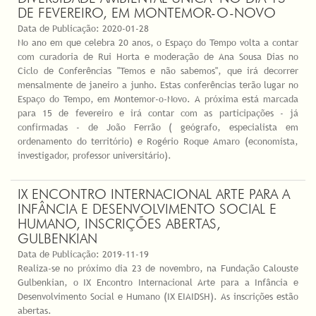
DE FEVEREIRO, EM MONTEMOR-O-NOVO
Data de Publicação:
2020-01-28
No ano em que celebra 20 anos, o Espaço do Tempo volta a contar
com curadoria de Rui Horta e moderação de Ana Sousa Dias no
Ciclo de Conferências "Temos e não sabemos", que irá decorrer
mensalmente de janeiro a junho. Estas conferências terão lugar no
Espaço do Tempo, em Montemor-o-Novo. A próxima está marcada
para 15 de fevereiro e irá contar com as participações - já
confirmadas - de João Ferrão ( geógrafo, especialista em
ordenamento do território) e Rogério Roque Amaro (economista,
investigador, professor universitário).
IX ENCONTRO INTERNACIONAL ARTE PARA A
INFÂNCIA E DESENVOLVIMENTO SOCIAL E
HUMANO, INSCRIÇÕES ABERTAS,
GULBENKIAN
Data de Publicação:
2019-11-19
Realiza-se no próximo dia 23 de novembro, na Fundação Calouste
Gulbenkian, o IX Encontro Internacional Arte para a Infância e
Desenvolvimento Social e Humano (IX EIAIDSH). As inscrições estão
abertas.