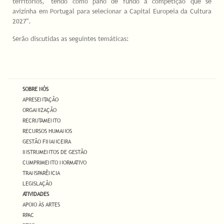
territórios, "tendo como pano de fundo a competição que se
avizinha em Portugal para selecionar a Capital Europeia da Cultura
2027".
Serão discutidas as seguintes temáticas:
SOBRE NÓS
APRESENTAÇÃO
ORGANIZAÇÃO
RECRUTAMENTO
RECURSOS HUMANOS
GESTÃO FINANCEIRA
INSTRUMENTOS DE GESTÃO
CUMPRIMENTO NORMATIVO
TRANSPARÊNCIA
LEGISLAÇÃO
ATIVIDADES
APOIO ÀS ARTES
RPAC