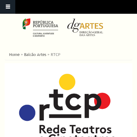
ESTÁ AQUI
Home
»
Balcão Artes
»
RTCP