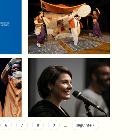
6
7
8
9
…
seguinte ›