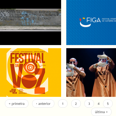
« primeira
‹ anterior
1
2
3
4
5
última »