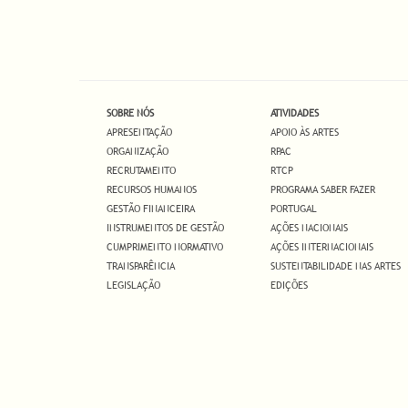
SOBRE NÓS
ATIVIDADES
APRESENTAÇÃO
APOIO ÀS ARTES
ORGANIZAÇÃO
RPAC
RECRUTAMENTO
RTCP
RECURSOS HUMANOS
PROGRAMA SABER FAZER
GESTÃO FINANCEIRA
PORTUGAL
INSTRUMENTOS DE GESTÃO
AÇÕES NACIONAIS
CUMPRIMENTO NORMATIVO
AÇÕES INTERNACIONAIS
TRANSPARÊNCIA
SUSTENTABILIDADE NAS ARTES
LEGISLAÇÃO
EDIÇÕES