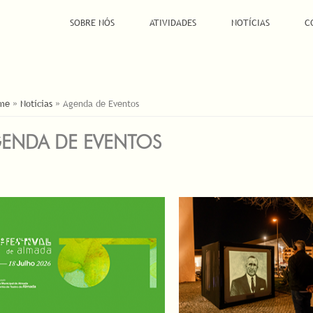
SOBRE NÓS
ATIVIDADES
NOTÍCIAS
C
Á AQUI
me
»
Notícias
»
Agenda de Eventos
ENDA DE EVENTOS
INAS