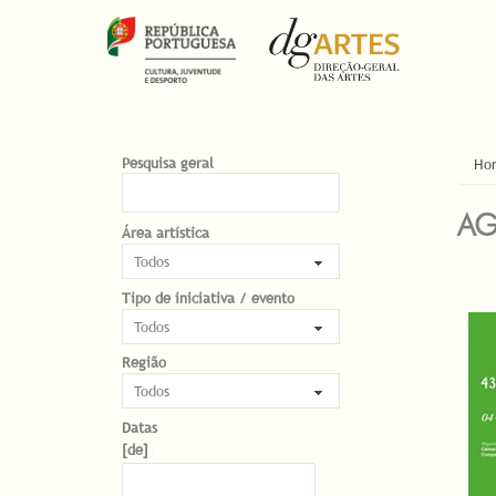
EST
Pesquisa geral
Ho
AG
Área artística
Tipo de iniciativa / evento
PÁG
Região
Datas
Datas
Date