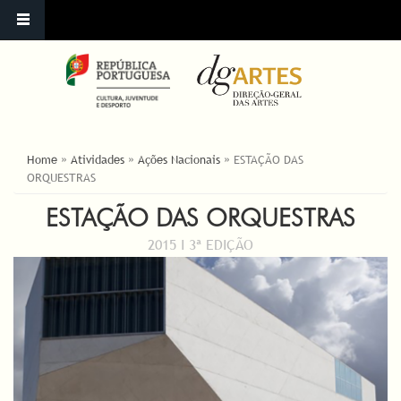
YOU ARE HERE
Home
»
Atividades
»
Ações Nacionais
»
ESTAÇÃO DAS
ORQUESTRAS
ESTAÇÃO DAS ORQUESTRAS
2015 I 3ª EDIÇÃO