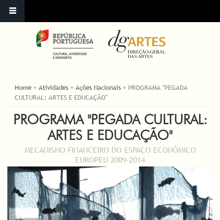
YOU ARE HERE
Home
»
Atividades
»
Ações Nacionais
»
PROGRAMA "PEGADA
CULTURAL: ARTES E EDUCAÇÃO"
PROGRAMA "PEGADA CULTURAL:
ARTES E EDUCAÇÃO"
MECANISMO FINANCEIRO DO ESPAÇO ECONÓMICO
EUROPEU 2009-2014