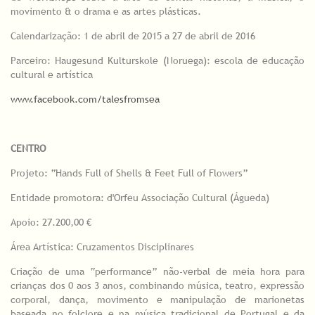
movimento & o drama e as artes plásticas.
Calendarização: 1 de abril de 2015 a 27 de abril de 2016
Parceiro: Haugesund Kulturskole (Noruega): escola de educação
cultural e artística
www.facebook.com/talesfromsea
CENTRO
Projeto: “Hands Full of Shells & Feet Full of Flowers”
Entidade promotora: d'Orfeu Associação Cultural (Águeda)
Apoio: 27.200,00 €
Área Artística: Cruzamentos Disciplinares
Criação de uma “performance” não-verbal de meia hora para
crianças dos 0 aos 3 anos, combinando música, teatro, expressão
corporal, dança, movimento e manipulação de marionetas
baseada no folclore e na música tradicional de Portugal e da