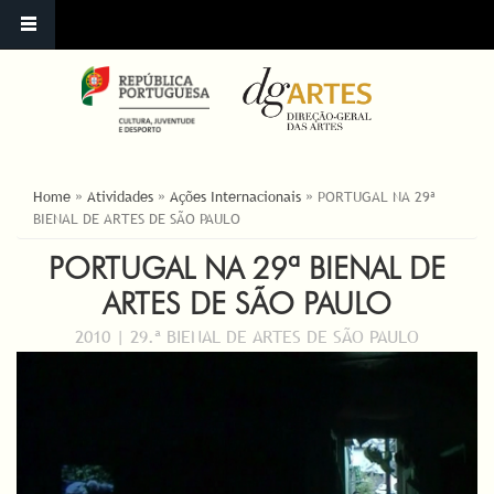
YOU ARE HERE
Home
»
Atividades
»
Ações Internacionais
»
PORTUGAL NA 29ª
BIENAL DE ARTES DE SÃO PAULO
PORTUGAL NA 29ª BIENAL DE
ARTES DE SÃO PAULO
2010 | 29.ª BIENAL DE ARTES DE SÃO PAULO