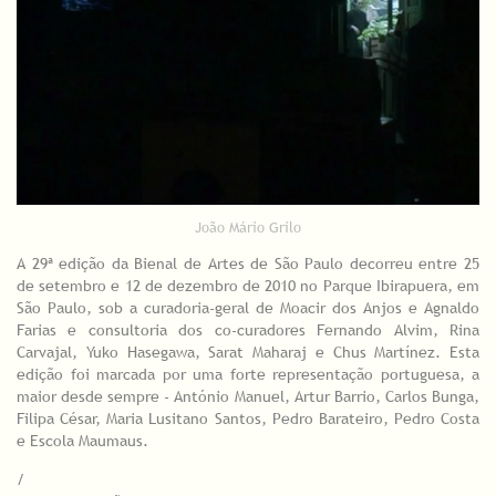
João Mário Grilo
A 29ª edição da Bienal de Artes de São Paulo decorreu entre 25
de setembro e 12 de dezembro de 2010 no Parque Ibirapuera, em
São Paulo, sob a curadoria-geral de Moacir dos Anjos e Agnaldo
Farias e consultoria dos co-curadores Fernando Alvim, Rina
Carvajal, Yuko Hasegawa, Sarat Maharaj e Chus Martínez. Esta
edição foi marcada por uma forte representação portuguesa, a
maior desde sempre - António Manuel, Artur Barrio, Carlos Bunga,
Filipa César, Maria Lusitano Santos, Pedro Barateiro, Pedro Costa
e Escola Maumaus.
/