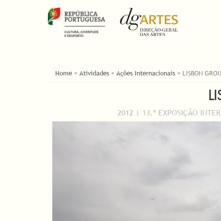
YOU ARE HERE
Home
»
Atividades
»
Ações Internacionais
»
LISBON GRO
L
2012 | 13.ª EXPOSIÇÃO INTE