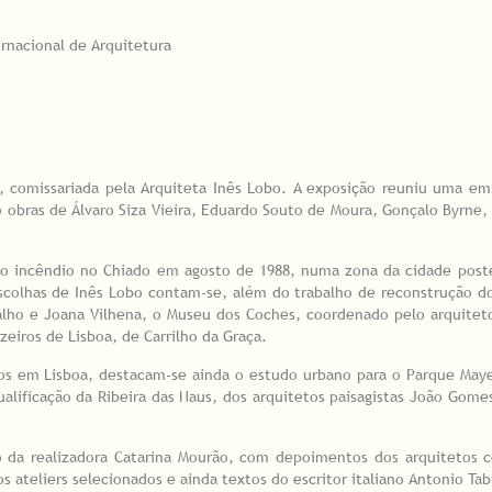
ernacional de Arquitetura
", comissariada pela Arquiteta Inês Lobo. A exposição reuniu uma e
 obras de Álvaro Siza Vieira, Eduardo Souto de Moura, Gonçalo Byrne, 
oi o incêndio no Chiado em agosto de 1988, numa zona da cidade pos
scolhas de Inês Lobo contam-se, além do trabalho de reconstrução d
lho e Joana Vilhena, o Museu dos Coches, coordenado pelo arquiteto
eiros de Lisboa, de Carrilho da Graça.
dos em Lisboa, destacam-se ainda o estudo urbano para o Parque May
alificação da Ribeira das Naus, dos arquitetos paisagistas João Gomes
o da realizadora Catarina Mourão, com depoimentos dos arquitetos c
s ateliers selecionados e ainda textos do escritor italiano Antonio Tab