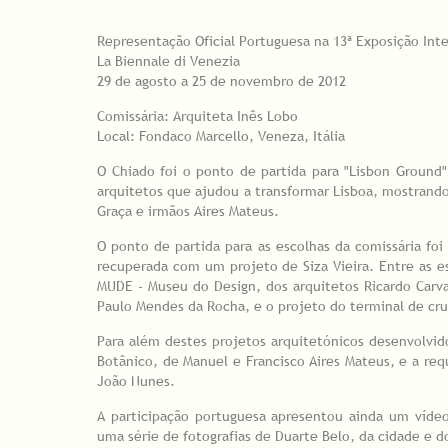
Representação Oficial Portuguesa na 13ª Exposição Int
La Biennale di Venezia
29 de agosto a 25 de novembro de 2012
Comissária: Arquiteta Inês Lobo
Local: Fondaco Marcello, Veneza, Itália
O Chiado foi o ponto de partida para "Lisbon Ground
arquitetos que ajudou a transformar Lisboa, mostrando
Graça e irmãos Aires Mateus.
O ponto de partida para as escolhas da comissária f
recuperada com um projeto de Siza Vieira. Entre as e
MUDE - Museu do Design, dos arquitetos Ricardo Carva
Paulo Mendes da Rocha, e o projeto do terminal de cruz
Para além destes projetos arquitetónicos desenvolvi
Botânico, de Manuel e Francisco Aires Mateus, e a requ
João Nunes.
A participação portuguesa apresentou ainda um víde
uma série de fotografias de Duarte Belo, da cidade e do