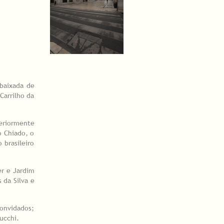
mbaixada de
Carrilho da
teriormente
o Chiado, o
 brasileiro
er e Jardim
 da Silva e
onvidados;
ucchi.