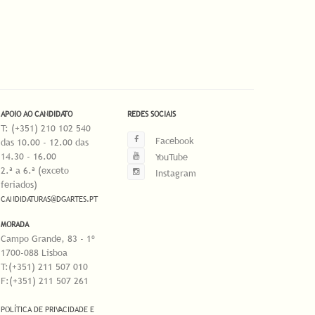
APOIO AO CANDIDATO
REDES SOCIAIS
T: (+351) 210 102 540
Facebook
das 10.00 - 12.00 das
14.30 - 16.00
YouTube
2.ª a 6.ª (exceto
Instagram
feriados)
CANDIDATURAS@DGARTES.PT
MORADA
Campo Grande, 83 - 1º
1700-088 Lisboa
T:(+351) 211 507 010
F:(+351) 211 507 261
POLÍTICA DE PRIVACIDADE E