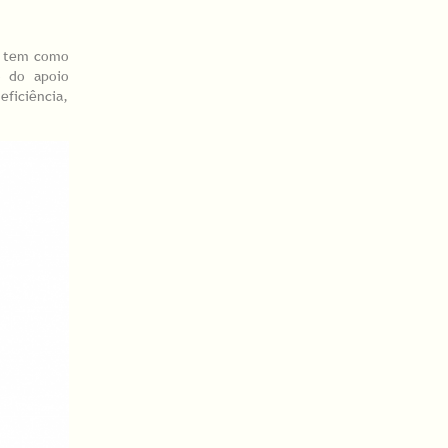
ue tem como
o do apoio
ficiência,