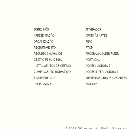
SOBRE NÓS
ATIVIDADES
APRESENTAÇÃO
APOIO ÀS ARTES
ORGANIZAÇÃO
RPAC
RECRUTAMENTO
RTCP
RECURSOS HUMANOS
PROGRAMA SABER FAZER
GESTÃO FINANCEIRA
PORTUGAL
INSTRUMENTOS DE GESTÃO
AÇÕES NACIONAIS
CUMPRIMENTO NORMATIVO
AÇÕES INTERNACIONAIS
TRANSPARÊNCIA
SUSTENTABILIDADE NAS ARTES
LEGISLAÇÃO
EDIÇÕES
© 2026 DG Artes. All Rights Reserved.