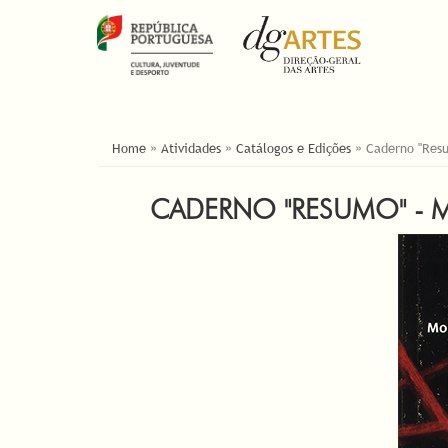
YOU ARE HERE
Home
»
Atividades
»
Catálogos e Edições
»
Caderno "Resu
CADERNO "RESUMO" - 