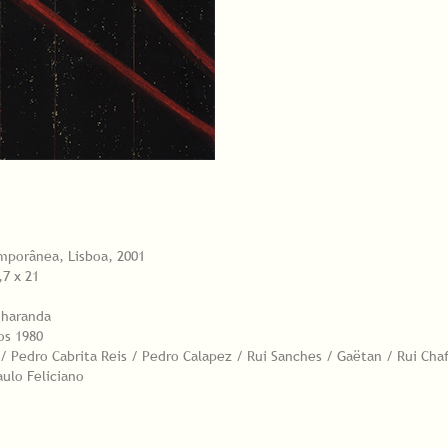
emporânea, Lisboa, 2001
,7 x 21
nharanda
os 1980
/ Pedro Cabrita Reis / Pedro Calapez / Rui Sanches / Gaëtan / Rui Chaf
ulo Feliciano