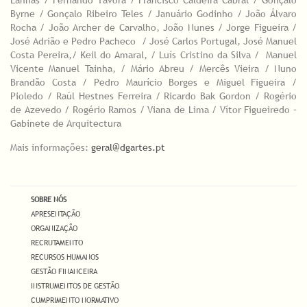
Lanhas / Fernando Távora / Francisco Caldeira Cabral / Gonçalo
Byrne / Gonçalo Ribeiro Teles / Januário Godinho / João Álvaro
Rocha / João Archer de Carvalho, João Nunes / Jorge Figueira /
José Adrião e Pedro Pacheco / José Carlos Portugal, José Manuel
Costa Pereira,/ Keil do Amaral, / Luís Cristino da Silva / Manuel
Vicente Manuel Tainha, / Mário Abreu / Mercês Vieira / Nuno
Brandão Costa / Pedro Maurício Borges e Miguel Figueira /
Pioledo / Raúl Hestnes Ferreira / Ricardo Bak Gordon / Rogério
de Azevedo / Rogério Ramos / Viana de Lima / Vítor Figueiredo –
Gabinete de Arquitectura
Mais informações:
geral@dgartes.pt
SOBRE NÓS
APRESENTAÇÃO
ORGANIZAÇÃO
RECRUTAMENTO
RECURSOS HUMANOS
GESTÃO FINANCEIRA
INSTRUMENTOS DE GESTÃO
CUMPRIMENTO NORMATIVO