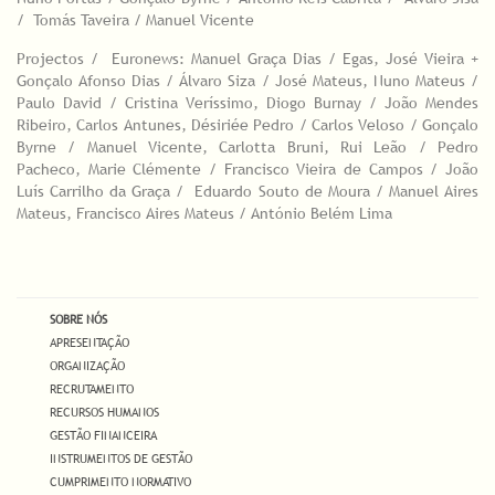
/ Tomás Taveira / Manuel Vicente
Projectos / Euronews: Manuel Graça Dias / Egas, José Vieira +
Gonçalo Afonso Dias / Álvaro Siza / José Mateus, Nuno Mateus /
Paulo David / Cristina Veríssimo, Diogo Burnay / João Mendes
Ribeiro, Carlos Antunes, Désiriée Pedro / Carlos Veloso / Gonçalo
Byrne / Manuel Vicente, Carlotta Bruni, Rui Leão / Pedro
Pacheco, Marie Clémente / Francisco Vieira de Campos / João
Luís Carrilho da Graça / Eduardo Souto de Moura / Manuel Aires
Mateus, Francisco Aires Mateus / António Belém Lima
SOBRE NÓS
APRESENTAÇÃO
ORGANIZAÇÃO
RECRUTAMENTO
RECURSOS HUMANOS
GESTÃO FINANCEIRA
INSTRUMENTOS DE GESTÃO
CUMPRIMENTO NORMATIVO