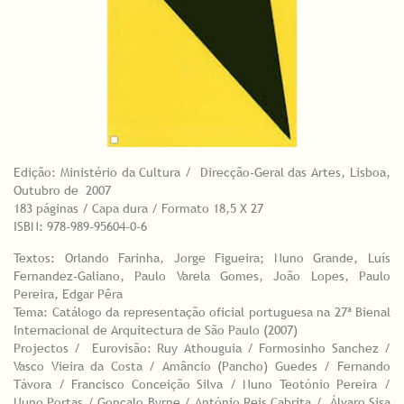
Edição: Ministério da Cultura / Direcção-Geral das Artes, Lisboa,
Outubro de 2007
183 páginas / Capa dura / Formato 18,5 X 27
ISBN: 978-989-95604-0-6
Textos: Orlando Farinha, Jorge Figueira; Nuno Grande, Luís
Fernandez-Galiano, Paulo Varela Gomes, João Lopes, Paulo
Pereira, Edgar Pêra
Tema: Catálogo da representação oficial portuguesa na 27ª Bienal
Internacional de Arquitectura de São Paulo (2007)
Projectos / Eurovisão: Ruy Athouguia / Formosinho Sanchez /
Vasco Vieira da Costa / Amâncio (Pancho) Guedes / Fernando
Távora / Francisco Conceição Silva / Nuno Teotónio Pereira /
Nuno Portas / Gonçalo Byrne / António Reis Cabrita / Álvaro Sisa