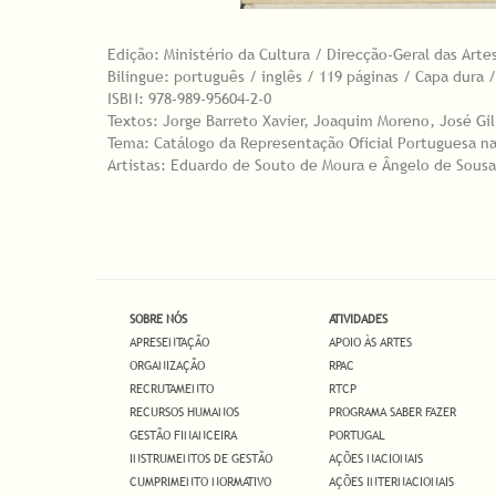
Edição: Ministério da Cultura / Direcção-Geral das Art
Bilingue: português / inglês / 119 páginas / Capa dura 
ISBN: 978-989-95604-2-0
Textos: Jorge Barreto Xavier, Joaquim Moreno, José Gil
Tema: Catálogo da Representação Oficial Portuguesa na
Artistas: Eduardo de Souto de Moura e Ângelo de Sousa
SOBRE NÓS
ATIVIDADES
APRESENTAÇÃO
APOIO ÀS ARTES
ORGANIZAÇÃO
RPAC
RECRUTAMENTO
RTCP
RECURSOS HUMANOS
PROGRAMA SABER FAZER
GESTÃO FINANCEIRA
PORTUGAL
INSTRUMENTOS DE GESTÃO
AÇÕES NACIONAIS
CUMPRIMENTO NORMATIVO
AÇÕES INTERNACIONAIS