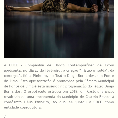
A CDCE - Companhia de Dança Contemporânea de Évora
apresenta, no dia 23 de fevereiro, a criação "Tristão e Isolda", da
coreografa Nélia Pinheiro, no Teatro Diogo Bernardes, em Ponte
de Lima. Esta apresentação é promovida pela Câmara Municipal
de Ponte de Lima e está inserida na programação do Teatro Diogo
Bernardes. O espetáculo estreou em 2018, em Castelo Branco,
resultado de uma encomenda do Município de Castelo Branco à
coreógrafa Nélia Pinheiro, ao qual se juntou a CDCE como
entidade coprodutora.
/