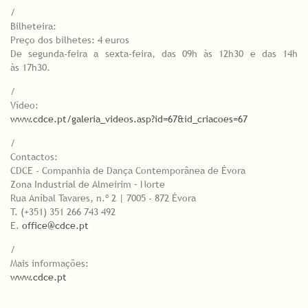
/
Bilheteira:
Preço dos bilhetes: 4 euros
De segunda-feira a sexta-feira, das 09h às 12h30 e das 14h
às 17h30.
/
Vídeo:
www.cdce.pt/galeria_videos.asp?id=67&id_criacoes=67
/
Contactos:
CDCE - Companhia de Dança Contemporânea de Évora
Zona Industrial de Almeirim – Norte
Rua Aníbal Tavares, n.º 2 | 7005 - 872 Évora
T. (+351) 351 266 743 492
E.
office@cdce.pt
/
Mais informações:
www.cdce.pt