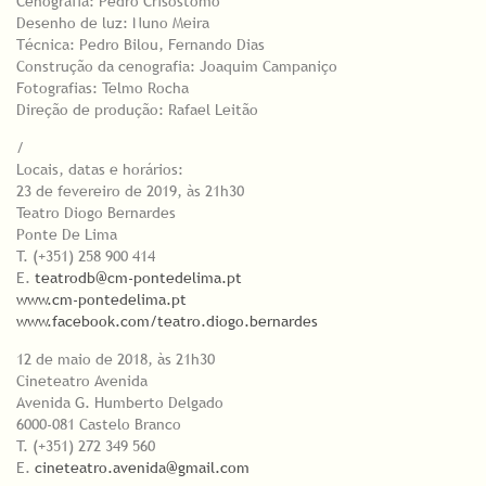
Cenografia: Pedro Crisóstomo
Desenho de luz: Nuno Meira
Técnica: Pedro Bilou, Fernando Dias
Construção da cenografia: Joaquim Campaniço
Fotografias: Telmo Rocha
Direção de produção: Rafael Leitão
/
Locais, datas e horários:
23 de fevereiro de 2019, às 21h30
Teatro Diogo Bernardes
Ponte De Lima
T. (+351) 258 900 414
E.
teatrodb@cm-pontedelima.pt
www.cm-pontedelima.pt
www.facebook.com/teatro.diogo.bernardes
12 de maio de 2018, às 21h30
Cineteatro Avenida
Avenida G. Humberto Delgado
6000-081 Castelo Branco
T. (+351) 272 349 560
E.
cineteatro.avenida@gmail.com