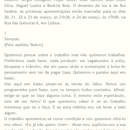
Silva, Miguel Cunha e Beatriz Brás. O desenho de luz é de Rui
Seabra. As próximas apresentações estão marcadas para os dias
20, 21, 22 e 23 de março, às 21h30, e 24 de março, às 17h00, na
Rua das Gaivotas 6, em Lisboa.
/
Sinopse:
(Pelo auéééu Teatro)
Quisemos pensar sobre o trabalho mas não quisemos trabalhar.
Preferimos nada fazer, nada produzir: ser vagabundos à solta,
bloquear o trânsito, dar um passo atrás e contemplar a brisa do
pensamento sem ter de pagar taxa. Quisemos o paraíso aqui em
baixo.
Mas aqui em baixo pisam-se as terras do labor. Temos um
programinha para fazer, com os tempos todos contados. Afinal,
exige-se que se faça alguma coisa. E mesmo este espetáculo,
tem de ser feito? O que queremos saber é se ao trabalho
interessa que se o faça. E se esta vidinha nos vai levar a lado
algum.
O trabalho apresentou-se como condição e nós quisemos olhá-lo
nos olhos. «Eu já não quero viver» – disse-nos; suplicou-nos a sua