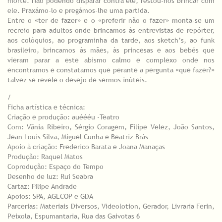
morte. Não podendo disparar contra ele, restou-nos brincar com
ele. Praxámo-lo e pregámos-lhe uma partida.
Entre o «ter de fazer» e o «preferir não o fazer» monta-se um
recreio para adultos onde brincamos às entrevistas de repórter,
aos colóquios, ao programinha da tarde, aos sketch’s, ao funk
brasileiro, brincamos às mães, às princesas e aos bebés que
vieram parar a este abismo calmo e complexo onde nos
encontramos e constatamos que perante a pergunta «que fazer?»
talvez se revele o desejo de sermos inúteis.
/
Ficha artística e técnica:
Criação e produção: auéééu -Teatro
Com: Vânia Ribeiro, Sérgio Coragem, Filipe Velez, João Santos,
Jean Louis Silva, Miguel Cunha e Beatriz Brás
Apoio à criação: Frederico Barata e Joana Manaças
Produção: Raquel Matos
Coprodução: Espaço do Tempo
Desenho de luz: Rui Seabra
Cartaz: Filipe Andrade
Apoios: SPA, AGECOP e GDA
Parcerias: Materiais Diversos, Videolotion, Gerador, Livraria Ferin,
Peixola, Espumantaria, Rua das Gaivotas 6