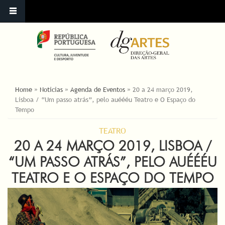
YOU ARE HERE
Home
»
Noticias
»
Agenda de Eventos
»
20 a 24 março 2019,
Lisboa / “Um passo atrás”, pelo auéééu Teatro e O Espaço do
Tempo
TEATRO
20 A 24 MARÇO 2019, LISBOA /
“UM PASSO ATRÁS”, PELO AUÉÉÉU
TEATRO E O ESPAÇO DO TEMPO