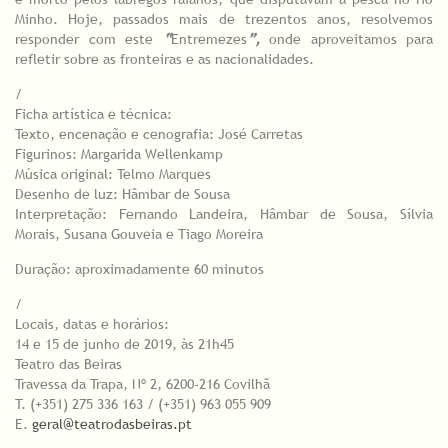
Minho. Hoje, passados mais de trezentos anos, resolvemos
responder com este
“
Entremezes
”,
onde aproveitamos para
refletir sobre as fronteiras e as nacionalidades.
/
Ficha artística e técnica:
Texto, encenação e cenografia: José Carretas
Figurinos: Margarida Wellenkamp
Música original: Telmo Marques
Desenho de luz: Hâmbar de Sousa
Interpretação: Fernando Landeira, Hâmbar de Sousa, Sílvia
Morais, Susana Gouveia e Tiago Moreira
Duração: aproximadamente 60 minutos
/
Locais, datas e horários:
14 e 15 de junho de 2019, às 21h45
Teatro das Beiras
Travessa da Trapa, Nº 2, 6200-216 Covilhã
T. (+351) 275 336 163 / (+351) 963 055 909
E.
geral@teatrodasbeiras.pt