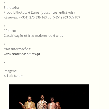
/
Bilheteira
Preço bilhetes: 6 Euros (descontos aplicáveis)
Reservas: (+351) 275 336 163 ou (+351) 963 055 909
/
Público:
Classificação etária: maiores de 6 anos
/
Mais informações:
www.teatrodasbeiras.pt
/
Imagens:
© Luís Mouro