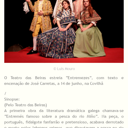
© Luís Mouro
O Teatro das Beiras estreia “Entremezes”, com texto e
encenação de José Carretas, a 14 de junho, na Covilhã
/
Sinopse:
(Pelo Teatro das Beiras)
A primeira obra da literatura dramática galega chamava-se
“Entremés famoso sobre a pesca do rio Miño”. Na peça, o
português, fidalgote fanfarrão e pretensioso, acabava derrotado
e morto pelos labregos raianos, que disputavam a pesca no rio