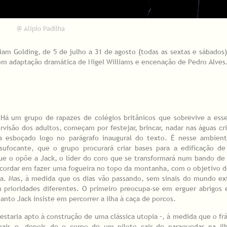
@ Alipio Padilha
iam Golding, de
5 de julho a 31 de agosto (todas as sextas e sábados)
com adaptação dramática de Nigel Williams e encenação de Pedro Alves
Há um grupo de rapazes de colégios britânicos que sobrevive a ess
visão dos adultos, começam por festejar, brincar, nadar nas águas cri
a esboçado logo no parágrafo inaugural do texto. É nesse ambiente
sufocante, que o grupo procurará criar bases para a edificação d
ue o opõe a Jack, o líder do coro que se transformará num bando de
ncordar em fazer uma fogueira no topo da montanha, com o objetivo 
ha. Mas, à medida que os dias vão passando, sem sinais do mundo ex
 prioridades diferentes. O primeiro preocupa-se em erguer abrigos
anto Jack insiste em percorrer a ilha à caça de porcos.
 estaria apto à construção de uma clássica utopia –, à medida que o frá
bais e, depois de o corpo de um piloto cair de paraquedas na ilh