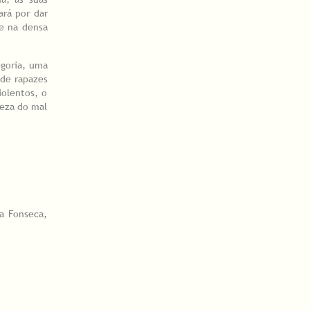
ará por dar
se na densa
egoria, uma
 de rapazes
iolentos, o
reza do mal
na Fonseca,