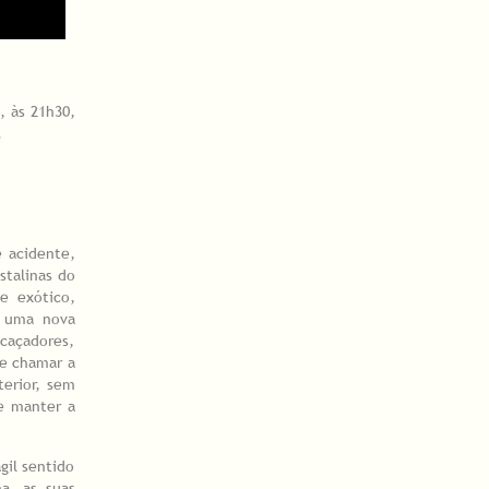
, às 21h30,
.
e acidente,
stalinas do
 exótico,
e uma nova
 caçadores,
de chamar a
terior, sem
 e manter a
gil sentido
a, as suas