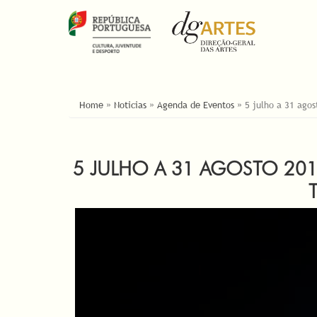
YOU ARE HERE
Home
»
Noticias
»
Agenda de Eventos
»
5 julho a 31 agos
5 JULHO A 31 AGOSTO 2019