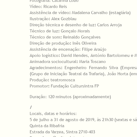
Fotografia: Catarina Lobo
Vídeo: Ricardo Reis
Assistência de vídeo
:
Madalena Carvalho (estagiária)
Ilustração
:
Alex Gozblau
Direção técnica e desenho de luz
:
Carlos Arroja
Técnico de luz
:
Gonçalo Morais
Técnico de som
:
Reinaldo Gonçalves
Direção de produção
:
Inês Oliveira
Assistência de encenação: Filipe Araújo
Apoio logístico
:
David Mendes, António Bartolomeu e M
Animadora sociocultural
:
Maria Toscano
Agradecimentos
:
Engenheiro Fernando Silva (Empresa
(Grupo de Iniciação Teatral da Trafaria), João Horta (e
Produção
:
teatromosca
Promotor
:
Fundação Cultursintra FP
Duração: 120 minutos (aproximadamente)
/
Locais, datas e horários:
5 de julho a 31 de agosto de 2019, às 21h30 (sextas e s
Quinta da Ribafria
Estrada da Varzea, Sintra 2710-403