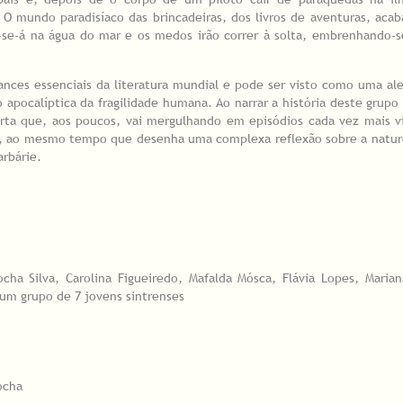
 O mundo paradisíaco das brincadeiras, dos livros de aventuras, acab
er-se-á na água do mar e os medos irão correr à solta, embrenhando-
nces essenciais da literatura mundial e pode ser visto como uma al
apocalíptica da fragilidade humana. Ao narrar a história deste grupo
erta que, aos poucos, vai mergulhando em episódios cada vez mais v
nte, ao mesmo tempo que desenha uma complexa reflexão sobre a natu
arbárie.
ocha Silva, Carolina Figueiredo, Mafalda Mósca, Flávia Lopes, Maria
 um grupo de 7 jovens sintrenses
ocha