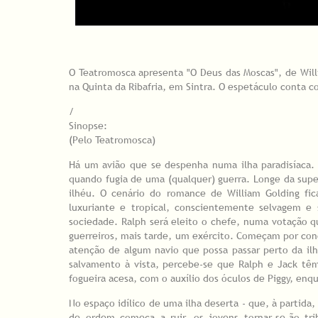
O Teatromosca apresenta "O Deus das Moscas", de Will
na Quinta da Ribafria, em Sintra. O espetáculo conta 
/
Sinopse:
(Pelo Teatromosca)
Há um avião que se despenha numa ilha paradisíaca. 
quando fugia de uma (qualquer) guerra. Longe da super
ilhéu. O cenário do romance de William Golding fic
luxuriante e tropical, conscientemente selvagem e 
sociedade. Ralph será eleito o chefe, numa votação q
guerreiros, mais tarde, um exército. Começam por co
atenção de algum navio que possa passar perto da il
salvamento à vista, percebe-se que Ralph e Jack têm
fogueira acesa, com o auxílio dos óculos de Piggy, enqu
No espaço idílico de uma ilha deserta - que, à partida,
de ordem começa a ruir, os jovens tornar-se-ão tri