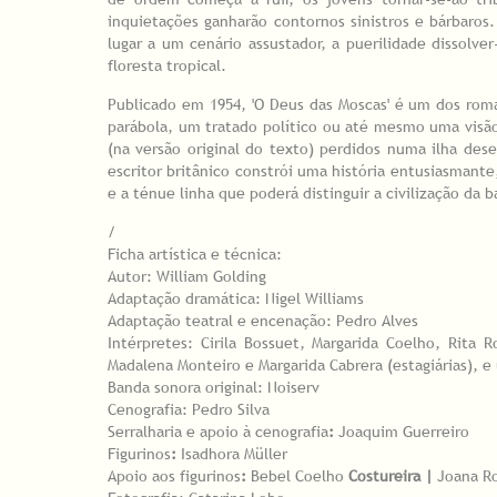
inquietações ganharão contornos sinistros e bárbaros.
lugar a um cenário assustador, a puerilidade dissolv
floresta tropical.
Publicado em 1954, 'O Deus das Moscas' é um dos roma
parábola, um tratado político ou até mesmo uma visão 
(na versão original do texto) perdidos numa ilha des
escritor britânico constrói uma história entusiasma
e a ténue linha que poderá distinguir a civilização da b
/
Ficha artística e técnica:
Autor:
William Golding
Adaptação dramática: Nigel Williams
Adaptação teatral e encenação: Pedro Alves
Intérpretes: Cirila Bossuet, Margarida Coelho, Rita R
Madalena Monteiro e Margarida Cabrera (estagiárias), e
Banda sonora original: Noiserv
Cenografia: Pedro Silva
Serralharia e apoio à cenografia
:
Joaquim Guerreiro
Figurinos
:
Isadhora Müller
Apoio aos figurinos
:
Bebel Coelho
Costureira |
Joana R