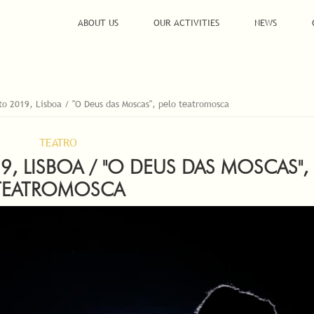
ABOUT US
OUR ACTIVITIES
NEWS
to 2019, Lisboa / "O Deus das Moscas", pelo teatromosca
TEATRO
, LISBOA / "O DEUS DAS MOSCAS",
TEATROMOSCA