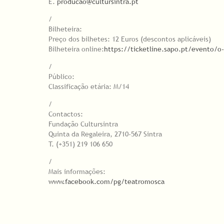
E.
producao@cultursintra.pt
/
Bilheteira:
Preço dos bilhetes: 12 Euros (descontos aplicáveis)
Bilheteira online:
https://ticketline.sapo.pt/evento/o
/
Público:
Classificação etária: M/14
/
Contactos:
Fundação Cultursintra
Quinta da Regaleira, 2710-567 Sintra
T. (+351) 219 106 650
/
Mais informações:
www.facebook.com/pg/teatromosca