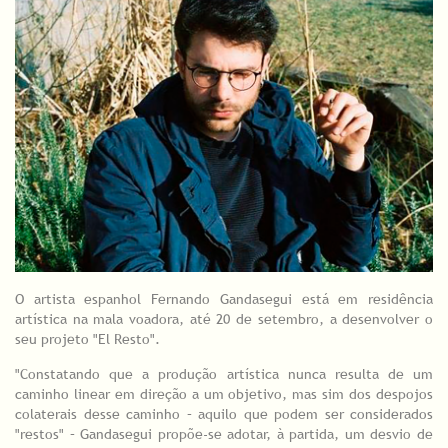
O artista espanhol Fernando Gandasegui está em residência
artística na mala voadora, até 20 de setembro, a desenvolver o
seu projeto "El Resto".
"Constatando que a produção artística nunca resulta de um
caminho linear em direção a um objetivo, mas sim dos despojos
colaterais desse caminho – aquilo que podem ser considerados
"restos" – Gandasegui propõe-se adotar, à partida, um desvio de