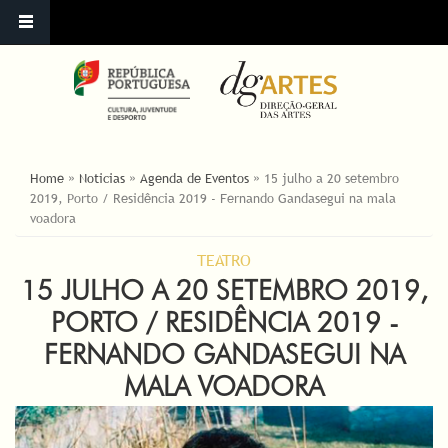
YOU ARE HERE
Home
»
Noticias
»
Agenda de Eventos
»
15 julho a 20 setembro
2019, Porto / Residência 2019 - Fernando Gandasegui na mala
voadora
TEATRO
15 JULHO A 20 SETEMBRO 2019,
PORTO / RESIDÊNCIA 2019 -
FERNANDO GANDASEGUI NA
MALA VOADORA