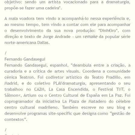
objetivo: sendo um artista vocacionado para a dramaturgia,
propõe-se fazer uma cadeira".
A mala voadora tem vindo a acompanhá-lo nessa experiência e,
ao mesmo tempo, tem vindo a contar com ele para acompanhar
o desenvolvimento da sua nova produção: "Dinh€iro", com
direção e texto de Jorge Andrade - um r
emake
da popular série
norte-americana Dallas.
/
Fernando Gandasegui
Fernando Gandasegui, espanhol, "deambula entre a criação, a
curadoria e a crítica de artes visuais. Coordena a comunidade
cénica Teatron. Foi codiretor artístico do Teatro Pradillo, em
Madrid, e do coletivo PLAYdramaturgia, apresentando o seu
trabalhoo no CA2M, La Casa Encendida, o Festival TNT, o
Sâlmon<, Artium ou o Centro Cultural de España em La Paz. Foi
coprogramador da iniciativa La Plaza de Matadero do célebre
centro cultural madrileno. Também escreve no seu blog e
desenvolve programas site-specific que designa como “gestão de
contextos”.
/