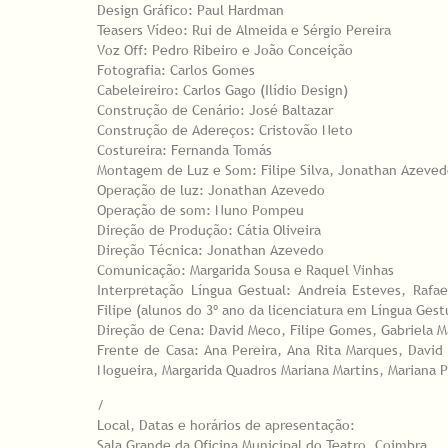
Design Gráfico: Paul Hardman
Teasers Vídeo: Rui de Almeida e Sérgio Pereira
Voz Off: Pedro Ribeiro e João Conceição
Fotografia: Carlos Gomes
Cabeleireiro: Carlos Gago (Ilídio Design)
Construção de Cenário: José Baltazar
Construção de Adereços: Cristovão Neto
Costureira: Fernanda Tomás
Montagem de Luz e Som: Filipe Silva, Jonathan Azeved
Operação de luz: Jonathan Azevedo
Operação de som: Nuno Pompeu
Direção de Produção: Cátia Oliveira
Direção Técnica: Jonathan Azevedo
Comunicação: Margarida Sousa e Raquel Vinhas
Interpretação Língua Gestual: Andreia Esteves, Rafael
Filipe (alunos do 3º ano da licenciatura em Língua Ges
Direção de Cena: David Meco, Filipe Gomes, Gabriela M
Frente de Casa: Ana Pereira, Ana Rita Marques, David 
Nogueira, Margarida Quadros Mariana Martins, Mariana P
/
Local, Datas e horários de apresentação:
Sala Grande da Oficina Municipal do Teatro, Coimbra