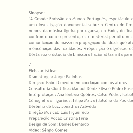
Sinopse:
"A Grande Emissão do Mundo Português, espetáculo d
uma investigação documental sobre o Centro de Prep
nomes da música ligeira portuguesa, do Fado, do Te
confronto com o presente, este material permite-nos u
comunicação de massa na propagação de ideais que atu
a encenação das realidades. A reposição e digressão d
Desta vez o estúdio da Emissora Nacional transita para
/
Ficha artística:
Dramaturgia: Jorge Palinhos
Direção: Isabel Craveiro em cocriação com os atores
Consultoria Científica: Manuel Deniz Silva e Pedro Russ
Interpretação: Ana Bárbara Queirós, Celso Pedro, Isabe
Cenografia e Figurinos: Filipa Malva (Bolseira de Pós-
Desenho de Luz: Jonathan Azevedo
Direção Musical: Luís Figueiredo
Preparação Vocal: Cristina Faria
Design de Som: Daniel Bernardo
Vídeo: Sérgio Gomes