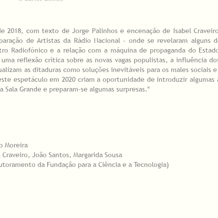
e 2018, com texto de Jorge Palinhos e encenação de Isabel Craveiro
aração de Artistas da Rádio Nacional - onde se revelaram alguns d
atro Radiofónico e a relação com a máquina de propaganda do Estad
ma reflexão crítica sobre as novas vagas populistas, a influência d
alizam as ditaduras como soluções inevitáveis para os males sociais
este espetáculo em 2020 criam a oportunidade de introduzir algumas 
 a Sala Grande e preparam-se algumas surpresas."
o Moreira
l Craveiro, João Santos, Margarida Sousa
doutoramento da Fundação para a Ciência e a Tecnologia)