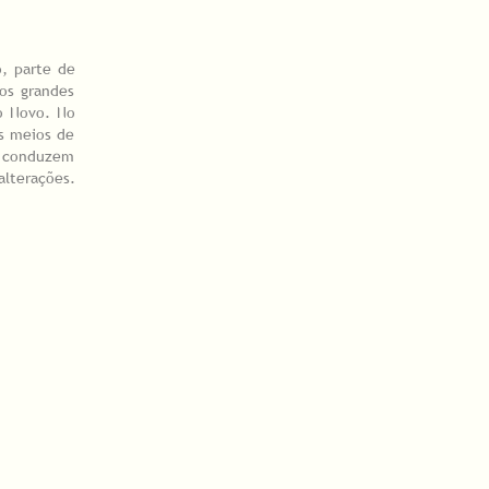
, parte de
os grandes
o Novo. No
os meios de
 e conduzem
alterações.