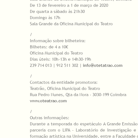
De 13 de fevereiro a 1 de março de 2020
De quarta a sábado às 21h30
Domingo às 17h
Sala Grande da Oficina Municipal do Teatro
/
Informação sobre bilheteira:
Bilhetes: de 4 a 10€
Oficina Municipal do Teatro
Dias úteis: 10h-13h e 14h30-19h
239 714 013 | 912 511 302 |
info@otetatrao.com
/
Contactos da entidade promotora:
Teatrão, Oficina Municipal do Teatro
Rua Pedro Nunes, Qta da Nora - 3030-199 Coimbra
www.oteatrao.com
/
Outras informações:
Durante a temporada do espetáculo A Grande Emissã
parceria com o LIPA - Laboratório de Investigação e
formação artística na Universidade, entre a Faculdade 