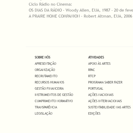
Ciclo Rádio no Cinema:
OS DIAS DA RÁDIO · Woody Allen, EUA, 1987 - 20 de feve
A PRAIRE HOME COMPANION · Robert Altman, EUA, 2006 -
SOBRE NÓS
ATIVIDADES
APRESENTAÇÃO
APOIO ÀS ARTES
ORGANIZAÇÃO
RPAC
RECRUTAMENTO
RTCP
RECURSOS HUMANOS
PROGRAMA SABER FAZER
GESTÃO FINANCEIRA
PORTUGAL
INSTRUMENTOS DE GESTÃO
AÇÕES NACIONAIS
CUMPRIMENTO NORMATIVO
AÇÕES INTERNACIONAIS
TRANSPARÊNCIA
SUSTENTABILIDADE NAS ARTES
LEGISLAÇÃO
EDIÇÕES