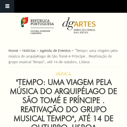
YOU ARE HERE
Home
»
Noticias
»
Agenda de Eventos
»
"Tempo: uma viagem pela
música do arquipélago de São Tomé e Príncipe . Reativação do
grupo musical Tempo", até 14 de outubro, Lisboa
MÚSICA
"TEMPO: UMA VIAGEM PELA
MÚSICA DO ARQUIPÉLAGO DE
SÃO TOMÉ E PRÍNCIPE .
REATIVAÇÃO DO GRUPO
MUSICAL TEMPO", ATÉ 14 DE