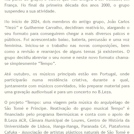
França. No final da primeira década dos anos 2000, o grupo
suspendeu a sua atividade.
No início de 2024, dois membros do antigo grupo, João Carlos
“Nezó” e Guilherme Carvalho, decidiram reativá-lo, alargando o
seu formato para conseguirem chegar a mais diversos palcos e
públicos. Foi acrescentado baixo, bateria, percussão e uma voz
feminina. Iniciou-se o trabalho nas novas composições, bem
como a revisão e rearranjos de alguns temas já existentes. O
grupo decidiu abreviar o seu nome e neste novo formato chama-
se simplesmente “Tempo”.
Até outubro, os músicos principais estão em Portugal, onde
participarão numa residência criativa, durante a qual,
juntamente com músicos convidados, irão preparar material para
uma gravação audiovisual e para um concerto no B.Leza.
O projeto "Tempo: uma viagem pela música do arquipélago de
São Tomé e Príncipe. Reativação do grupo musical Tempo" é
financiado pelo programa Ibermúsicas e conta com o apoio de
B.Leza ACR, Câmara Municipal de Loures, Centro de História da
Universidade de Lisboa, Manga-Manga, Paranada Crl, Plataforma
Cafuka – Associação de artistas plásticos naturais de São Tomé e