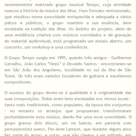
recentemente reativado grupo musical Tempo, cuja atividade
marcou a história da música das ilhas. Num formato restruturado,
que resultou numa sonoridade enriquecida e adequada a vários
palcos e públicos, o grupo mantém a sua essência, bem
enraizada na tradição das ilhas. No âmbito do projeto, além de
uma residência criativa com músicos convidados e de gravação
do material audiovisual, está programado um ensaio aberto, um
concerto, um workshop e uma conferência.
O Grupo Tempo surgiu em 1995, quando três amigos – Guilherme
Carvalho, João Carlos “Nezó” e Oswaldo Santos – encontraram-se
em São João dos Angolares, localidade no sul da ilha de São
Tomé. Os três eram exímios tocadores de guitarra e excelentes
compositores.
O sucesso do grupo deveu-se à qualidade e à originalidade das
suas composições. Todas eram bem enraizadas nos ritmos locais –
tanto mais tradicionais, como populares, da época dos conjuntos
– no entanto os arranjos que propuseram transformaram
profundamente esta música, dando-lhe uma nova sonoridade. O
grupo gravou dois discos, um na Suécia, em parceria com
percussionista sueco, Per-Arne Larsson, que durante alguns anos
fez parte do grupo, e outro, que não chegou a ser editado, em