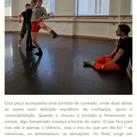
Esta peça acompanha uma jornada de conexão, onde duas almas
se unem num delicado equilíbrio de confiança, apoio e
vulnerabilidade. Quando o vínculo é testado e finalmente se
rompe, algo inesperado começa a brotar do vazio. O que fica para
trás não é apenas o silêncio, mas o eco do que um dia foi — as
memórias, os sentimentos, as sensações. No final, surge um