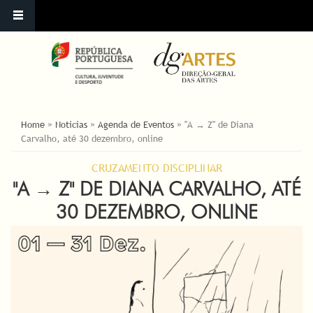
YOU ARE HERE
Home
»
Noticias
»
Agenda de Eventos
»
"A → Z" de Diana
Carvalho, até 30 dezembro, online
CRUZAMENTO DISCIPLINAR
"A → Z" DE DIANA CARVALHO, ATÉ
30 DEZEMBRO, ONLINE