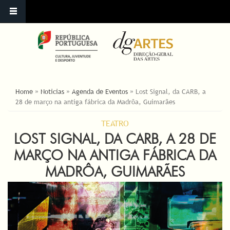
YOU ARE HERE
Home
»
Noticias
»
Agenda de Eventos
»
Lost Signal, da CARB, a
28 de março na antiga fábrica da Madrôa, Guimarães
TEATRO
LOST SIGNAL, DA CARB, A 28 DE
MARÇO NA ANTIGA FÁBRICA DA
MADRÔA, GUIMARÃES