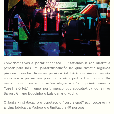
Convidamos-vos a jantar connosco - Desafiamos a Ana Duarte a
pensar para nós um jantar/instalação no qual desafia algumas
pessoas oriundas de vários países e estabelecidas em Guimarães
a dar-nos a provar um pouco dos seus pratos tradicionais. De
mãos dadas com o jantar/instalação a CARB apresenta-nos -
“LØST SIGNAL” - uma performance pós-apocalíptica de Simao
Barros, Giliano Boucinha e Luis Canário Rocha.
O Jantar/instalação e o espetáculo “Lost Signal” acontecerão na
antiga fábrica da Madrôa e é limitado a 40 pessoas.