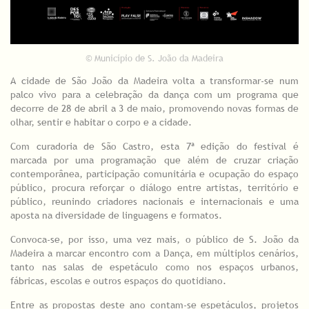
© Município de S. João da Madeira
A cidade de São João da Madeira volta a transformar-se num
palco vivo para a celebração da dança com um programa que
decorre de 28 de abril a 3 de maio, promovendo novas formas de
olhar, sentir e habitar o corpo e a cidade.
Com curadoria de São Castro, esta 7ª edição do festival é
marcada por uma programação que além de cruzar criação
contemporânea, participação comunitária e ocupação do espaço
público, procura reforçar o diálogo entre artistas, território e
público, reunindo criadores nacionais e internacionais e uma
aposta na diversidade de linguagens e formatos.
Convoca-se, por isso, uma vez mais, o público de S. João da
Madeira a marcar encontro com a Dança, em múltiplos cenários,
tanto nas salas de espetáculo como nos espaços urbanos,
fábricas, escolas e outros espaços do quotidiano.
Entre as propostas deste ano contam-se espetáculos, projetos