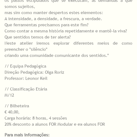
os passos estipulados que se executam, as demandas a que
somos sujeitos,
mas sim como manter despertos estes elementos:
A intensidade, a densidade, a frescura, a verdade.
Que ferramentas precisamos para este fim?
Como contar a mesma história repetidamente e mantê-la viva?
Que sentidos temos de ter alerta?
Neste atelier iremos explorar diferentes meios de como
preencher o "silêncio"
criando uma comunidade comunicante dos sentidos."
// Equipa Pedagógica
Direção Pedagógica: Olga Roriz
Professor: Leonor Keil
// Classificação Etária
M/12
// Bilheteira
€ 40,00,
Carga horária: 8 horas, 4 sessões
20% desconto a alunos FOR Modular e ex-alunos FOR
Para mais informações: