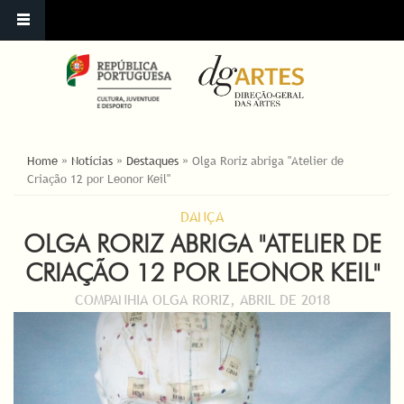
YOU ARE HERE
Home
»
Notícias
»
Destaques
»
Olga Roriz abriga "Atelier de
Criação 12 por Leonor Keil"
DANÇA
OLGA RORIZ ABRIGA "ATELIER DE
CRIAÇÃO 12 POR LEONOR KEIL"
COMPANHIA OLGA RORIZ, ABRIL DE 2018