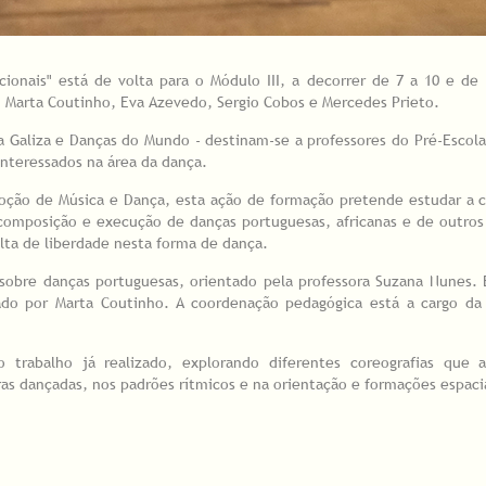
cionais" está de volta para o Módulo III, a decorrer de 7 a 10 e de
 Marta Coutinho, Eva Azevedo, Sergio Cobos e Mercedes Prieto.
 Galiza e Danças do Mundo - destinam-se a professores do Pré-Escolar,
interessados na área da dança.
ção de Música e Dança, esta ação de formação pretende estudar a cr
 composição e execução de danças portuguesas, africanas e de outros
lta de liberdade nesta forma de dança.
, sobre danças portuguesas, orientado pela professora Suzana Nunes.
tado por Marta Coutinho. A coordenação pedagógica está a cargo da 
 trabalho já realizado, explorando diferentes coreografias que 
ras dançadas, nos padrões rítmicos e na orientação e formações espaci