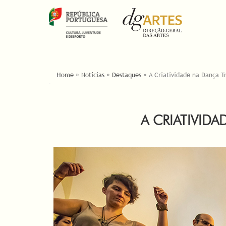
YOU ARE HERE
Home
»
Notícias
»
Destaques
»
A Criatividade na Dança T
A CRIATIVID