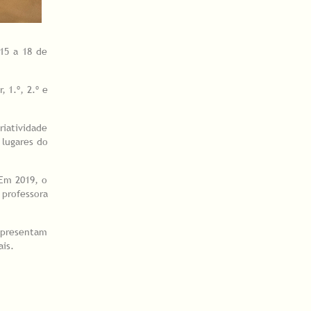
 15 a 18 de
 1.º, 2.º e
iatividade
 lugares do
 Em 2019, o
professora
apresentam
ais.