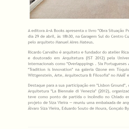
A editora A+A Books apresenta o livro "Obra Situação P
dia 29 de abril, às 18h30, na Garagem Sul do Centro C
pelo arquiteto Manuel Aires Mateus.
Ricardo Carvalho é arquiteto e fundador do atelier Ric
e doutorado em Arquitetura (IST 2012) pela Unive
internacionais como "Overlapppings . Six Portugueses A
"Tradition is Innovation" na galeria Ozone em Tóqui
Wittgenstein, Arte, Arquitectura & Filosofia" no MAAT 
Destaque para a sua participação em "Lisbon Ground", 
Arquitetura "La Biennale di Venezia" (2012), organiz
teve como ponto de partida o incêndio no Chiado 
projeto de Siza Vieira — reuniu uma embaixada de arq
Álvaro Siza Vieira, Eduardo Souto de Moura, Gonçalo By