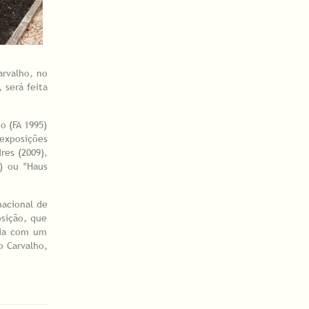
arvalho, no
 será feita
o (FA 1995)
exposições
res (2009),
3) ou "Haus
nacional de
osição, que
ada com um
o Carvalho,