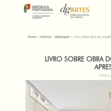
YOU ARE HERE
Home
»
Notícias
»
Destaques
»
Livro sobre obra do arqui
LIVRO SOBRE OBRA 
APRE
PUBLI