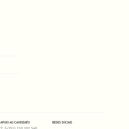
APOIO AO CANDIDATO
REDES SOCIAIS
T: (+351) 210 102 540