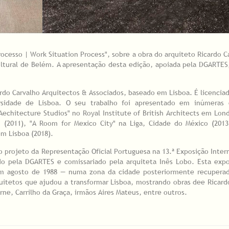
rocesso | Work Situation Process", sobre a obra do arquiteto Ricardo C
ultural de Belém. A apresentação desta edição, apoiada pela DGARTES,
ardo Carvalho Arquitectos & Associados, baseado em Lisboa. É licenciad
rsidade de Lisboa. O seu trabalho foi apresentado em inúmeras 
echitecture Studios" no Royal Institute of British Architects em Lond
o (2011), "A Room for Mexico City" na Liga, Cidade do México (201
em Lisboa (2018).
o projeto da Representação Oficial Portuguesa na 13.ª Exposição Inter
ado pela DGARTES e comissariado pela arquiteta Inês Lobo. Esta exp
em agosto de 1988 — numa zona da cidade posteriormente recuper
uitetos que ajudou a transformar Lisboa, mostrando obras dee Ricard
rne, Carrilho da Graça, irmãos Aires Mateus, entre outros.