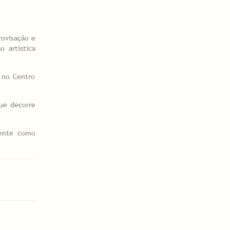
rovisação e
 artística
, no Centro
que decorre
mente como