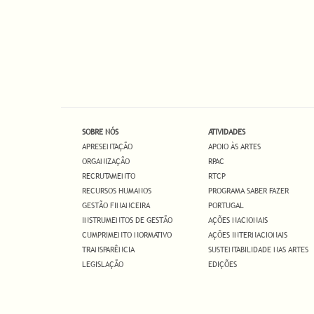
SOBRE NÓS
ATIVIDADES
APRESENTAÇÃO
APOIO ÀS ARTES
ORGANIZAÇÃO
RPAC
RECRUTAMENTO
RTCP
RECURSOS HUMANOS
PROGRAMA SABER FAZER
GESTÃO FINANCEIRA
PORTUGAL
INSTRUMENTOS DE GESTÃO
AÇÕES NACIONAIS
CUMPRIMENTO NORMATIVO
AÇÕES INTERNACIONAIS
TRANSPARÊNCIA
SUSTENTABILIDADE NAS ARTES
LEGISLAÇÃO
EDIÇÕES