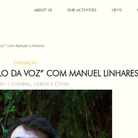
ABOUT US
OUR ACTIVITIES
NEWS
oz” com Manuel Linhares
FORMAÇÃO
O DA VOZ” COM MANUEL LINHARE
O | COIMBRA, LISBOA E ÉVORA