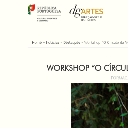
YOU ARE HERE
Home
»
Notícias
»
Destaques
»
Workshop “O Círculo da V
WORKSHOP “O CÍRCUL
FORMAÇÃ