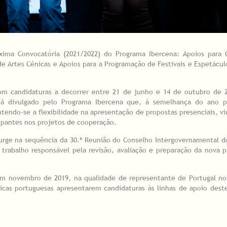
xima Convocatória (2021/2022) do Programa Ibercena: Apoios para 
e Artes Cénicas e Apoios para a Programação de Festivais e Espetácul
com candidaturas a decorrer entre 21 de junho e 14 de outubro de 2
 já divulgado pelo Programa Ibercena que, à semelhança do ano p
tendo-se a flexibilidade na apresentação de propostas presenciais, vi
ipantes nos projetos de cooperação.
surge na sequência da 30.ª Reunião do Conselho Intergovernamental 
trabalho responsável pela revisão, avaliação e preparação da nova 
 em novembro de 2019, na qualidade de representante de Portugal no
sticas portuguesas apresentarem candidaturas às linhas de apoio des