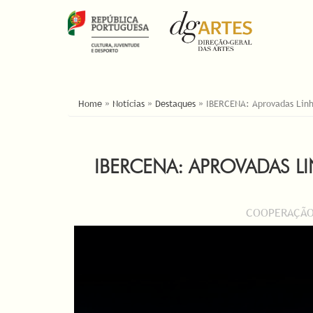
YOU ARE HERE
Home
»
Notícias
»
Destaques
»
IBERCENA: Aprovadas Linh
IBERCENA: APROVADAS 
COOPERAÇÃO 