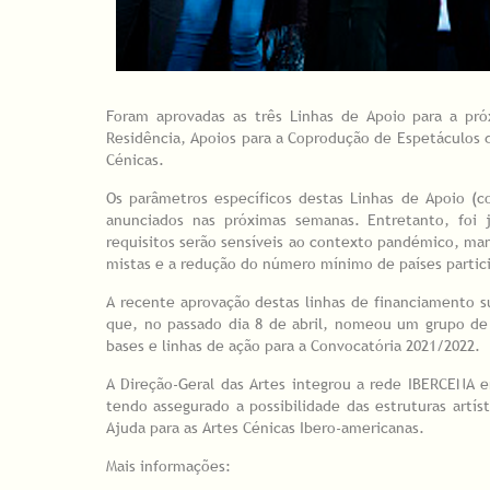
Foram aprovadas as três Linhas de Apoio para a pró
Residência, Apoios para a Coprodução de Espetáculos d
Cénicas.
Os parâmetros específicos destas Linhas de Apoio (
anunciados nas próximas semanas. Entretanto, foi
requisitos serão sensíveis ao contexto pandémico, man
mistas e a redução do número mínimo de países partic
A recente aprovação destas linhas de financiamento 
que, no passado dia 8 de abril, nomeou um grupo de 
bases e linhas de ação para a Convocatória 2021/2022.
A Direção-Geral das Artes integrou a rede IBERCENA
tendo assegurado a possibilidade das estruturas artí
Ajuda para as Artes Cénicas Ibero-americanas.
Mais informações: