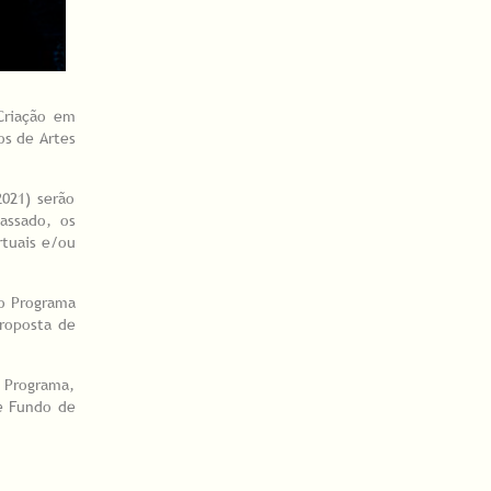
Criação em
os de Artes
021) serão
assado, os
rtuais e/ou
do Programa
proposta de
 Programa,
te Fundo de