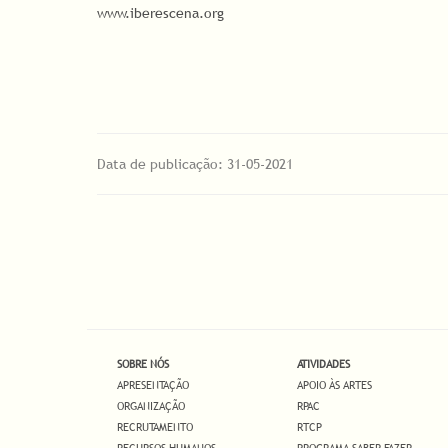
www.iberescena.org
Data de publicação: 31-05-2021
SOBRE NÓS
ATIVIDADES
APRESENTAÇÃO
APOIO ÀS ARTES
ORGANIZAÇÃO
RPAC
RECRUTAMENTO
RTCP
RECURSOS HUMANOS
PROGRAMA SABER FAZER