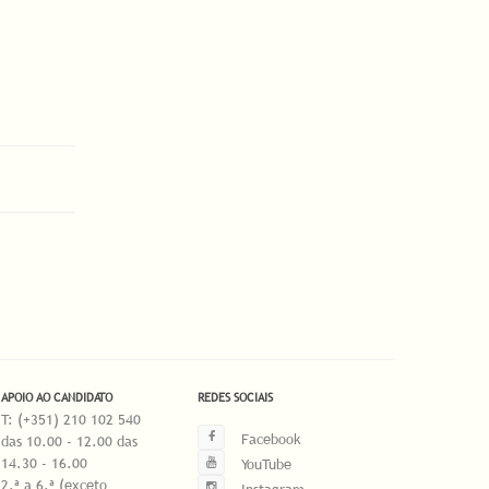
APOIO AO CANDIDATO
REDES SOCIAIS
T: (+351) 210 102 540
Facebook
das 10.00 - 12.00 das
14.30 - 16.00
YouTube
2.ª a 6.ª (exceto
Instagram