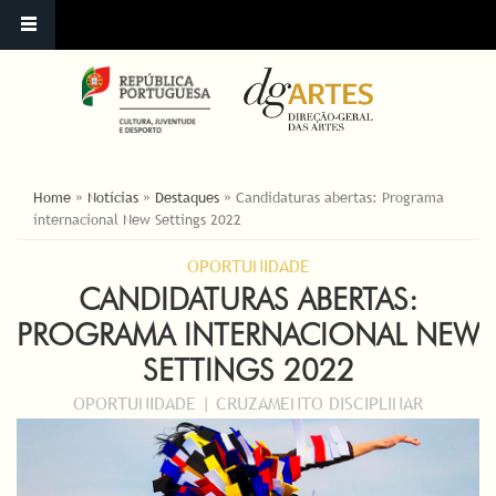
YOU ARE HERE
Home
»
Notícias
»
Destaques
»
Candidaturas abertas: Programa
internacional New Settings 2022
OPORTUNIDADE
CANDIDATURAS ABERTAS:
PROGRAMA INTERNACIONAL NEW
SETTINGS 2022
OPORTUNIDADE | CRUZAMENTO DISCIPLINAR