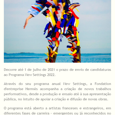
Decorre até 1 de julho de 2021 o prazo de envio de candidaturas
ao Programa New Settings 2022.
Através do seu programa anual New Settings, a Fondation
d'entreprise Hermès acompanha a criação de novos trabalhos
performativos, desde a produção e ensaio até à sua apresentação
pública, no intuito de apoiar a criação e difusão de novas obras.
O programa está aberto a artistas franceses e estrangeiros, em
diferentes fases de carreira – emergentes ou já reconhecidos no