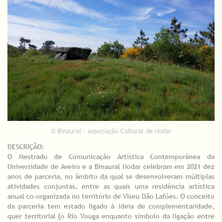
© Binaural - Associação Cultural de Nodar
DESCRIÇÃO:
O Mestrado de Comunicação Artística Contemporânea da
Universidade de Aveiro e a Binaural Nodar celebram em 2021 dez
anos de parceria, no âmbito da qual se desenvolveram múltiplas
atividades conjuntas, entre as quais uma residência artística
anual co-organizada no território de Viseu Dão Lafões. O conceito
da parceria tem estado ligado à ideia de complementaridade,
quer territorial (o Rio Vouga enquanto símbolo da ligação entre