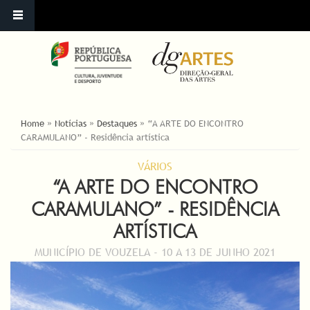
YOU ARE HERE
Home
»
Notícias
»
Destaques
»
“A ARTE DO ENCONTRO
CARAMULANO” - Residência artística
VÁRIOS
“A ARTE DO ENCONTRO
CARAMULANO” - RESIDÊNCIA
ARTÍSTICA
MUNICÍPIO DE VOUZELA - 10 A 13 DE JUNHO 2021