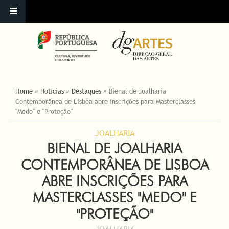
YOU ARE HERE
Home
»
Notícias
»
Destaques
»
Bienal de Joalharia
Contemporânea de Lisboa abre inscrições para Masterclasses
"Medo" e "Proteção"
JOALHARIA
BIENAL DE JOALHARIA
CONTEMPORÂNEA DE LISBOA
ABRE INSCRIÇÕES PARA
MASTERCLASSES "MEDO" E
"PROTEÇÃO"
JOALHARIA