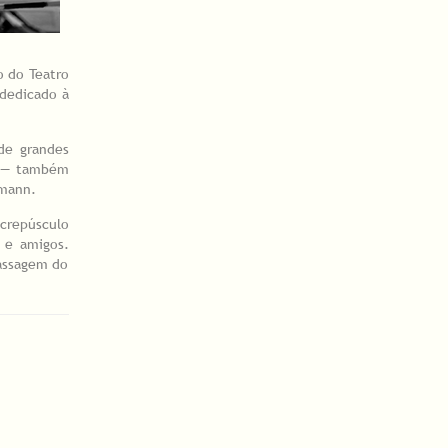
o do Teatro
 dedicado à
de grandes
s — também
rmann.
 crepúsculo
 e amigos.
assagem do