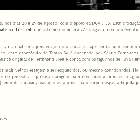
s, nos dias 28 e 29 de agosto, com o apoio da DGARTES. Esta produçã
ational Festival
, que este ano arranca a 27 de agosto com um evento
gos, na qual uma personagem em andas se apresenta num cenário 
ico, este espetáculo do Teatro Só é encenado por Sérgio Fernande
úsica original de Ferdinand Breil e conta com os figurinos de Tuya He
e os mais velhos estejam a ser esquecidos, ou mesmo abandonados. No
a do passado. É preciso coragem para continuar a procurar alegria
ovem de coração, mas que está preso num corpo desgastado pela p
ndes