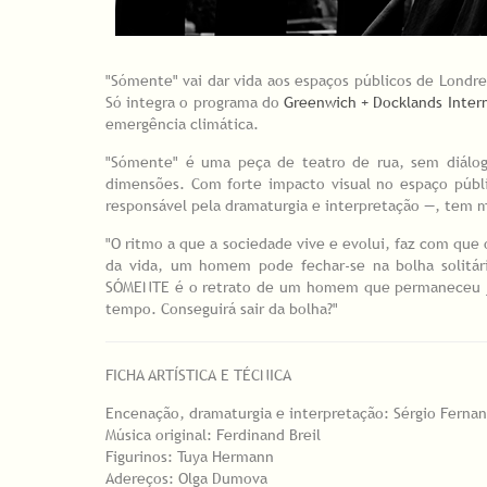
"Sómente" vai dar vida aos espaços públicos de Londre
Só integra o programa do
Greenwich + Docklands Intern
emergência climática.
"Sómente" é uma peça de teatro de rua, sem diálo
dimensões. Com forte impacto visual no espaço públ
responsável pela dramaturgia e interpretação —, tem m
"O ritmo a que a sociedade vive e evolui, faz com qu
da vida, um homem pode fechar-se na bolha solitári
SÓMENTE é o retrato de um homem que permaneceu j
tempo. Conseguirá sair da bolha?"
FICHA ARTÍSTICA E TÉCNICA
Encenação, dramaturgia e interpretação: Sérgio Ferna
Música original: Ferdinand Breil
Figurinos: Tuya Hermann
Adereços: Olga Dumova