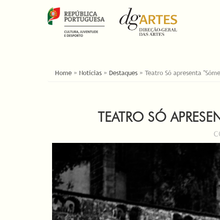
YOU ARE HERE
Home
»
Notícias
»
Destaques
»
Teatro Só apresenta "Sóme
TEATRO SÓ APRESE
C