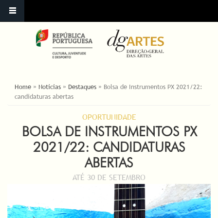
YOU ARE HERE
Home
»
Notícias
»
Destaques
»
Bolsa de Instrumentos PX 2021/22:
candidaturas abertas
OPORTUNIDADE
BOLSA DE INSTRUMENTOS PX
2021/22: CANDIDATURAS
ABERTAS
ATÉ 30 DE SETEMBRO