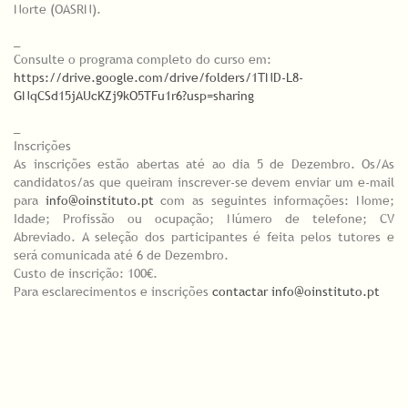
Norte (OASRN).
_
Consulte o programa completo do curso em:
https://drive.google.com/drive/folders/1TND-L8-
GNqCSd15jAUcKZj9kO5TFu1r6?usp=sharing
_
Inscrições
As inscrições estão abertas até ao dia 5 de Dezembro. Os/As
candidatos/as que queiram inscrever-se devem enviar um e-mail
para
info@oinstituto.pt
com as seguintes informações: Nome;
Idade; Profissão ou ocupação; Número de telefone; CV
Abreviado. A seleção dos participantes é feita pelos tutores e
será comunicada até 6 de Dezembro.
Custo de inscrição: 100€.
Para esclarecimentos e inscrições
contactar info@oinstituto.pt