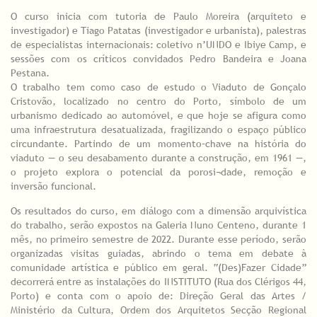
O curso inicia com tutoria de Paulo Moreira (arquiteto e
investigador) e Tiago Patatas (investigador e urbanista), palestras
de especialistas internacionais: coletivo n’UNDO e Ibiye Camp, e
sessões com os críticos convidados Pedro Bandeira e Joana
Pestana.
O trabalho tem como caso de estudo o Viaduto de Gonçalo
Cristovão, localizado no centro do Porto, símbolo de um
urbanismo dedicado ao automóvel, e que hoje se afigura como
uma infraestrutura desatualizada, fragilizando o espaço público
circundante. Partindo de um momento–chave na história do
viaduto — o seu desabamento durante a construção, em 1961 —,
o projeto explora o potencial da porosi¬dade, remoção e
inversão funcional.
Os resultados do curso, em diálogo com a dimensão arquivística
do trabalho, serão expostos na Galeria Nuno Centeno, durante 1
mês, no primeiro semestre de 2022. Durante esse período, serão
organizadas visitas guiadas, abrindo o tema em debate à
comunidade artística e público em geral. “(Des)Fazer Cidade”
decorrerá entre as instalações do INSTITUTO (Rua dos Clérigos 44,
Porto) e conta com o apoio de: Direção Geral das Artes /
Ministério da Cultura, Ordem dos Arquitetos Secção Regional