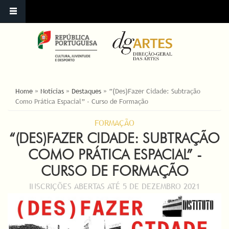
YOU ARE HERE
Home
»
Notícias
»
Destaques
»
“(Des)Fazer Cidade: Subtração
Como Prática Espacial” - Curso de Formação
FORMAÇÃO
“(DES)FAZER CIDADE: SUBTRAÇÃO
COMO PRÁTICA ESPACIAL” -
CURSO DE FORMAÇÃO
INSCRIÇÕES ABERTAS ATÉ 5 DE DEZEMBRO 2021