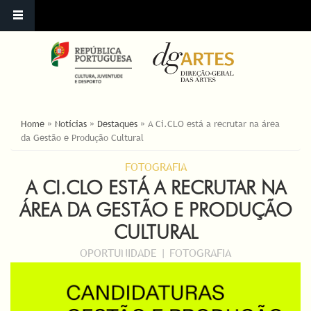
YOU ARE HERE
Home
»
Notícias
»
Destaques
»
A Ci.CLO está a recrutar na área
da Gestão e Produção Cultural
FOTOGRAFIA
A CI.CLO ESTÁ A RECRUTAR NA
ÁREA DA GESTÃO E PRODUÇÃO
CULTURAL
OPORTUNIDADE | FOTOGRAFIA