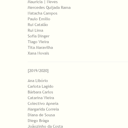
Maurícia | Neves
Mercedes Quijada Rama
Natacha Campos
Paulo Emílio
Rui Catalão
Rui Lima
Sofia Dinger
Tiago Vieira
Tita Maravilha
Xana Novais
[2019/2020]
Ana Libório
Carlota Lagido
Bárbara Carlos
Catarina Vieira
Colectivo Apneia
Margarida Correia
Diana de Sousa
Diego Bràga
Joãozinho da Costa