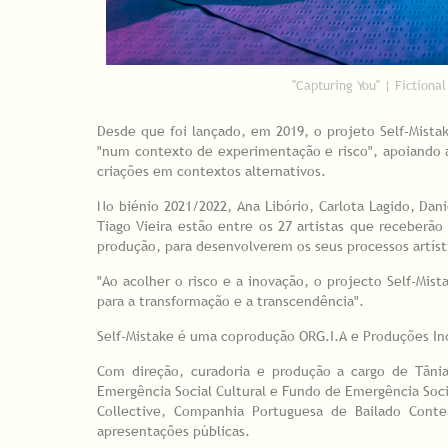
"Capturing You" | Fictiona
Desde que foi lançado, em 2019, o projeto Self-Mist
"num contexto de experimentação e risco", apoiando a
criações em contextos alternativos.
No biénio 2021/2022, Ana Libório, Carlota Lagido, Dani
Tiago Vieira estão entre os 27 artistas que receberão 
produção, para desenvolverem os seus processos artíst
"Ao acolher o risco e a inovação, o projecto Self-Mis
para a transformação e a transcendência".
Self-Mistake é uma coprodução ORG.I.A e Produções I
Com direção, curadoria e produção a cargo de Tâni
Emergência Social Cultural e Fundo de Emergência Socia
Collective, Companhia Portuguesa de Bailado Cont
apresentações públicas.