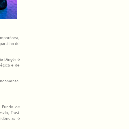
temporânea,
partilha de
ia Dinger e
tégica e de
fundamental
o Fundo de
svio, Trust
idências e