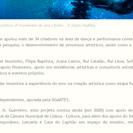
l politics of movement de Ana Libório . © Alípio Padilha
ake apoiou mais de 34 criadores na área da dança e performance con
 pesquisa, o desenvolvimento de processos artísticos, assim como a 
el Moutinho, Filipe Baptista, Joana Castro, Rui Catalão, Rui Lima, Sof
apoio financeiro, apoio em residências artísticas e consultoria estra
icos e eventos próprios.
take incentiva à experiência do erro na criação artística como etapa 
ndependentes, apoiada pela DGARTES.
a M. Guerreiro, este projeto contou ainda (em 2020) com apoio d
l da Câmara Municipal de Lisboa – Cultura, para além dos apoios do De
emporâneo, Latoaria e Casa do Capitão em espaço de ensaios, res