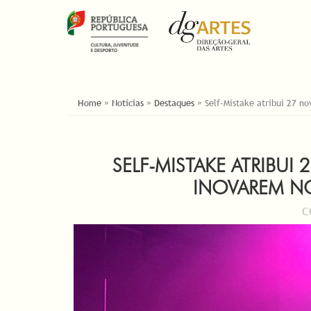
YOU ARE HERE
Home
»
Notícias
»
Destaques
»
Self-Mistake atribui 27 no
SELF-MISTAKE ATRIBUI
INOVAREM NO
C