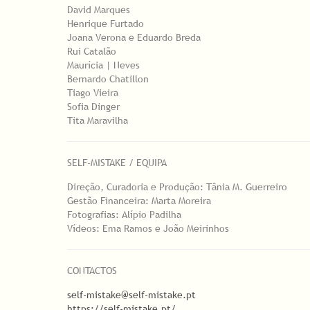
David Marques
Henrique Furtado
Joana Verona e Eduardo Breda
Rui Catalão
Maurícia | Neves
Bernardo Chatillon
Tiago Vieira
Sofia Dinger
Tita Maravilha
SELF-MISTAKE / EQUIPA
Direção, Curadoria e Produção: Tânia M. Guerreiro
Gestão Financeira: Marta Moreira
Fotografias: Alípio Padilha
Vídeos: Ema Ramos e João Meirinhos
CONTACTOS
self-mistake@self-mistake.pt
https://self-mistake.pt/