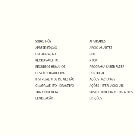
SOBRE NÓS
ATIVIDADES
APRESENTAÇÃO
APOIO ÀS ARTES
ORGANIZAÇÃO
RPAC
RECRUTAMENTO
RTCP
RECURSOS HUMANOS
PROGRAMA SABER FAZER
GESTÃO FINANCEIRA
PORTUGAL
INSTRUMENTOS DE GESTÃO
AÇÕES NACIONAIS
CUMPRIMENTO NORMATIVO
AÇÕES INTERNACIONAIS
TRANSPARÊNCIA
SUSTENTABILIDADE NAS ARTES
LEGISLAÇÃO
EDIÇÕES