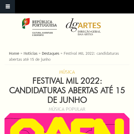
YOU ARE HERE
Home
»
Notícias
»
Destaques
»
Festival MIL 2022: candidaturas
abertas até 15 de junho
MÚSICA
FESTIVAL MIL 2022:
CANDIDATURAS ABERTAS ATÉ 15
DE JUNHO
MÚSICA POPULAR