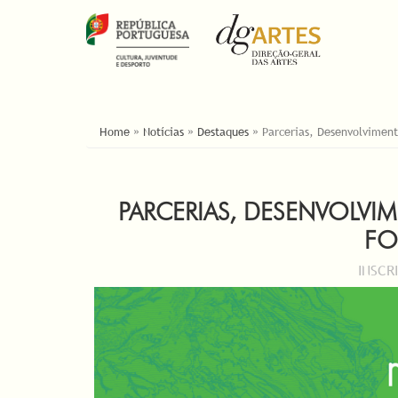
YOU ARE HERE
Home
»
Notícias
»
Destaques
»
Parcerias, Desenvolvimen
PARCERIAS, DESENVOLVI
FO
INSCR