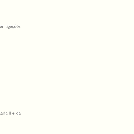
ar ligações
ria II e da