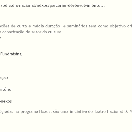
odisseia-nacional/nexos/parcerias-desenvolvimento...
rmações de curta e média duração, e seminários tem como objetivo cri
a capacitação do setor da cultura.
:
 Fundraising
cação
ritório
Conexos
egradas no programa Nexos, são uma iniciativa do Teatro Nacional D. Ma