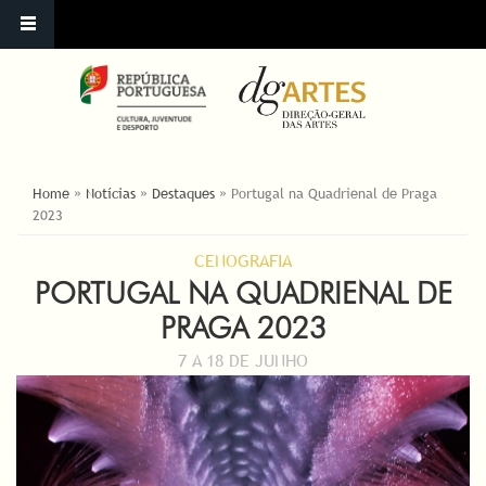
YOU ARE HERE
Home
»
Notícias
»
Destaques
»
Portugal na Quadrienal de Praga
2023
CENOGRAFIA
PORTUGAL NA QUADRIENAL DE
PRAGA 2023
7 A 18 DE JUNHO