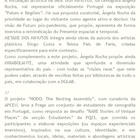
A instalação artística METADE DOS MINUTOS, da cenógrafa Ângela
Rocha, vai representar oficialmente Portugal na exposição
“Países e Regiões”. Na sua proposta curatorial, Ângela Rocha dá
prioridade ao lugar do visitante como agente ativo e decisor. Na
visão de Futuro pós-pandemia, que propõe, apresenta de forma
imersiva a reivindicação do Presente espacial e temporal.
METADE DOS MINUTOS integra ainda obras da autoria dos artistas
plásticos Diogo Costa e Telma Pais de Faria, criadas
especificamente para este contexto.
Como complemento a este projeto, Ângela Rocha propõe ainda
MIRABOLANTE, uma atividade que aprofunda a dimensão
representativa do país – com todas as “visões raras” que nele
podem caber, através de recolhas feitas por bibliotecas de todo o
país, em colaboração com a DGLAB.
//
O projeto “HODO: The Resting Assembly”, com curadoria da
APCEN, leva a Praga um conjunto de estudantes de cenografia
em Portugal, como resposta ao desafio “RARE Stories of Unique
Places” da secção Estudantes” da PQ23, que convida os
participantes a elaborar exposições (ou espaços experienciais
imersivos), inspirados na sua cultura, identidade, e em
conhecimentos locais, ideias, materiais e abordagens artísticas