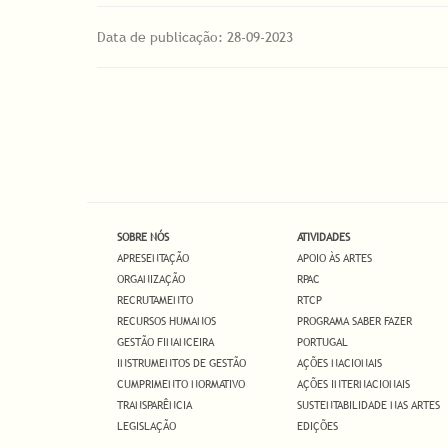
Data de publicação: 28-09-2023
SOBRE NÓS
ATIVIDADES
APRESENTAÇÃO
APOIO ÀS ARTES
ORGANIZAÇÃO
RPAC
RECRUTAMENTO
RTCP
RECURSOS HUMANOS
PROGRAMA SABER FAZER
GESTÃO FINANCEIRA
PORTUGAL
INSTRUMENTOS DE GESTÃO
AÇÕES NACIONAIS
CUMPRIMENTO NORMATIVO
AÇÕES INTERNACIONAIS
TRANSPARÊNCIA
SUSTENTABILIDADE NAS ARTES
LEGISLAÇÃO
EDIÇÕES