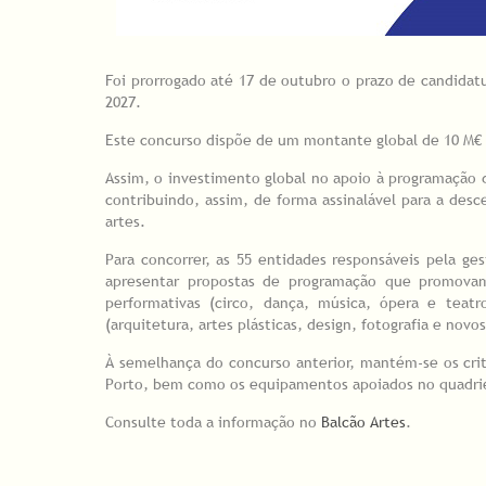
Foi prorrogado até 17 de outubro o prazo de candida
2027.
Este concurso dispõe de um montante global de 10 M€ (e
Assim, o investimento global no apoio à programação d
contribuindo, assim, de forma assinalável para a desc
artes.
Para concorrer, as 55 entidades responsáveis pela g
apresentar propostas de programação que promovam
performativas (circo, dança, música, ópera e teat
(arquitetura, artes plásticas, design, fotografia e novo
À semelhança do concurso anterior, mantém-se os cri
Porto, bem como os equipamentos apoiados no quadrié
Consulte toda a informação no
Balcão Artes
.