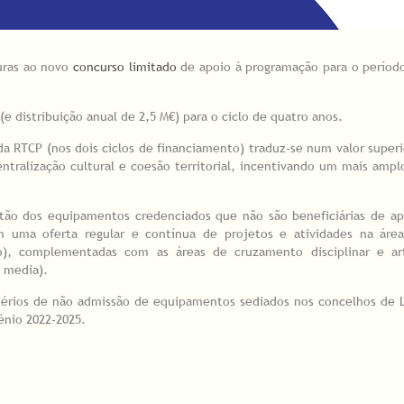
turas ao novo
concurso limitado
de apoio à programação para o períod
 distribuição anual de 2,5 M€) para o ciclo de quatro anos.
a RTCP (nos dois ciclos de financiamento) traduz-se num valor superi
entralização cultural e coesão territorial, incentivando um mais ampl
estão dos equipamentos credenciados que não são beneficiárias de 
 uma oferta regular e contínua de projetos e atividades na área
ro), complementadas com as áreas de cruzamento disciplinar e art
s media).
térios de não admissão de equipamentos sediados nos concelhos de 
nio 2022-2025.