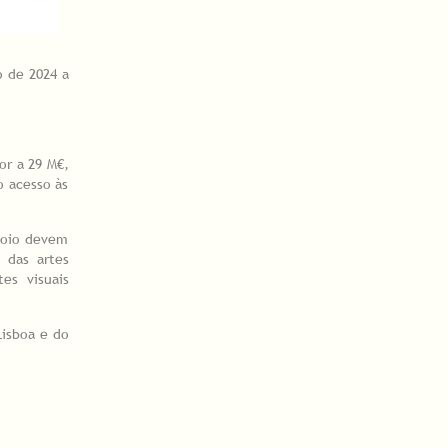
o de 2024 a
or a 29 M€,
o acesso às
apoio devem
 das artes
es visuais
Lisboa e do