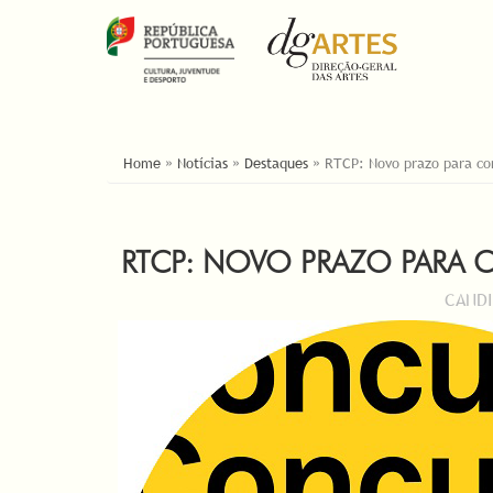
YOU ARE HERE
Home
»
Notícias
»
Destaques
»
RTCP: Novo prazo para co
RTCP: NOVO PRAZO PARA
CANDI