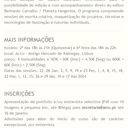
possibilidade de edição e com acompanhamento direto do editor
Bernardo Carvalho / Planeta tangerina. O programa compreende
sessões de escrita criativa, maquetização de projetos, técnicas e
tecnologias de ilustração e tutorias individuais.
MAIS INFORMAÇÕES
horário: 2ª das 18h às 21h (Quinzenal) e 6ª feira das 18h às 22h
local: Ar.Co – Antigo Mercado de Xabregas, Lisboa
preço: 4 mensalidades x 165€ + 60€ (Insc) + 4,50€ (Seg) ou 600€ +
60€ (Insc) + 2,50€ (Seg)
Datas das sessões: 22, 26 Jan, 2, 5, 9, 19 e 23 Fev, 1, 4, 8, 15, 18,
22 Mar, 1, 12, 15, 26 e 29 Abr, 10 e 17 Mai 2024
INSCRIÇÕES
Apresentação de portfolio e/ou entrevista selectiva (Pdf com 10
imagens e pequena bio, até 8Mega) para
secretaria@arco.pt
até
16 de janeiro
Admissões para além do início do curso são de carácter
excepcional, por entrevista