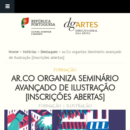
YOU ARE HERE
Home
»
Notícias
»
Destaques
»
Ar.Co organiza Seminário Avançado
de Ilustração [inscrições abertas]
FORMAÇÃO
AR.CO ORGANIZA SEMINÁRIO
AVANÇADO DE ILUSTRAÇÃO
[INSCRIÇÕES ABERTAS]
FORMAÇÃO | ILUSTRAÇÃO