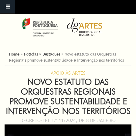
YOU ARE HERE
Home
»
Notícias
»
Destaques
»
Novo estatuto das Orquestras
Regionais promove sustentabilidade e intervenção nos territórios
APOIO ÀS ARTES
NOVO ESTATUTO DAS
ORQUESTRAS REGIONAIS
PROMOVE SUSTENTABILIDADE E
INTERVENÇÃO NOS TERRITÓRIOS
DECRETO-LEI N.º 11/2024, DE 8 DE JANEIRO