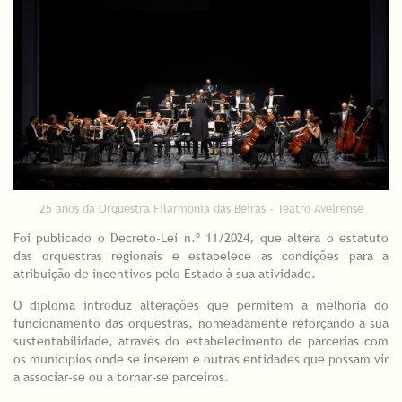
25 anos da Orquestra Filarmonia das Beiras - Teatro Aveirense
Foi publicado o Decreto-Lei n.º 11/2024, que altera o estatuto
das orquestras regionais e estabelece as condições para a
atribuição de incentivos pelo Estado à sua atividade.
O diploma introduz alterações que permitem a melhoria do
funcionamento das orquestras, nomeadamente reforçando a sua
sustentabilidade, através do estabelecimento de parcerias com
os municípios onde se inserem e outras entidades que possam vir
a associar-se ou a tornar-se parceiros.