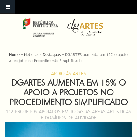
YOU ARE HERE
Home
»
Notícias
»
Destaques
»
DGARTES aumenta em 15% o apoio
a projetos no Procedimento Simplificado
APOIO ÀS ARTES
DGARTES AUMENTA EM 15% O
APOIO A PROJETOS NO
PROCEDIMENTO SIMPLIFICADO
142 PROJETOS APOIADOS EM TODAS AS ÁREAS ARTÍSTICAS
E DOMÍNIOS DE ATIVIDADE