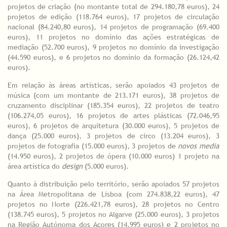
projetos de criação (no montante total de 294.180,78 euros), 24
projetos de edição (118.764 euros), 17 projetos de circulação
nacional (84.240,80 euros), 14 projetos de programação (69.400
euros), 11 projetos no domínio das ações estratégicas de
mediação (52.700 euros), 9 projetos no domínio da investigação
(44.590 euros), e 6 projetos no domínio da formação (26.124,42
euros).
Em relação às áreas artísticas, serão apoiados 43 projetos de
música (com um montante de 213.171 euros), 38 projetos de
cruzamento disciplinar (185.354 euros), 22 projetos de teatro
(106.274,05 euros), 16 projetos de artes plásticas (72.046,95
euros), 6 projetos de arquitetura (30.000 euros), 5 projetos de
dança (25.000 euros), 3 projetos de circo (13.204 euros), 3
projetos de fotografia (15.000 euros), 3 projetos de
novos media
(14.950 euros), 2 projetos de ópera (10.000 euros) 1 projeto na
área artística do
design
(5.000 euros).
Quanto à distribuição pelo território, serão apoiados 57 projetos
na Área Metropolitana de Lisboa (com 274.838,22 euros), 47
projetos no Norte (226.421,78 euros), 28 projetos no Centro
(138.745 euros), 5 projetos no Algarve (25.000 euros), 3 projetos
na Região Autónoma dos Açores (14.995 euros) e 2 projetos no